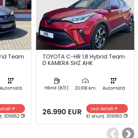
rid Team
TOYOTA C-HR 1.8 Hybrid Team
D KAMERA SHZ AHK
Hibrid (B/E)
Automată
33.618 km
Automată
etalii
Vezi detalii
26.990 EUR
ț:
309952
ID anunț:
309950