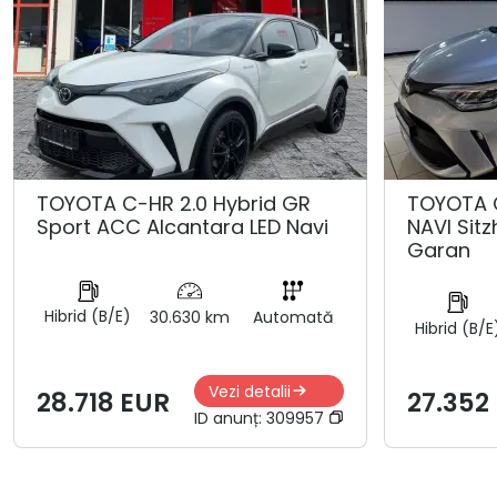
TOYOTA C-HR 2.0 Hybrid GR
TOYOTA 
Sport ACC Alcantara LED Navi
NAVI Sit
Garan
Hibrid (B/E)
30.630 km
Automată
Hibrid (B/E
Vezi detalii
28.718 EUR
27.352
ID anunț:
309957