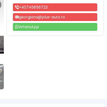
+40745856723
georgiana@plus-auto.ro
WhatsApp