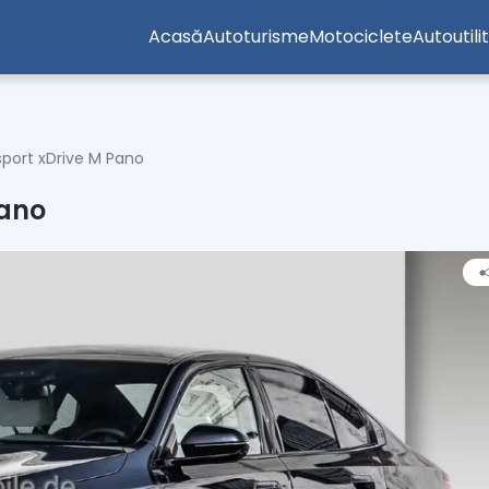
Acasă
Autoturisme
Motociclete
Autoutili
port xDrive M Pano
Pano