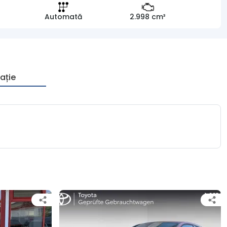
Automată
2.998 cm³
ație