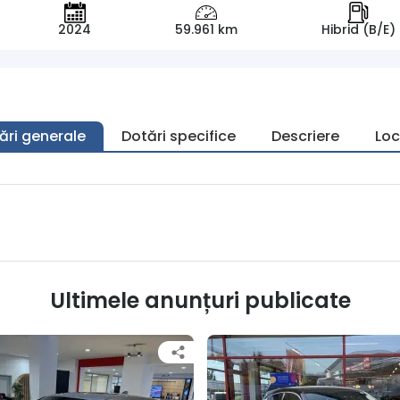
2024
59.961 km
Hibrid (B/E)
ări generale
Dotări specifice
Descriere
Loc
Ultimele anunțuri publicate