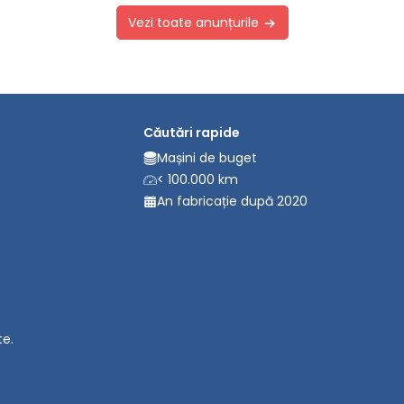
Vezi toate anunțurile
Căutări rapide
Mașini de buget
< 100.000 km
An fabricație după 2020
te.