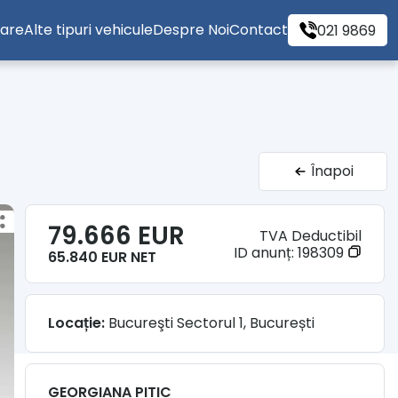
tare
Alte tipuri vehicule
Despre Noi
Contact
021 9869
Înapoi
79.666 EUR
TVA Deductibil
ID anunț:
198309
65.840 EUR NET
Locație:
Bucureşti Sectorul 1, București
GEORGIANA PITIC