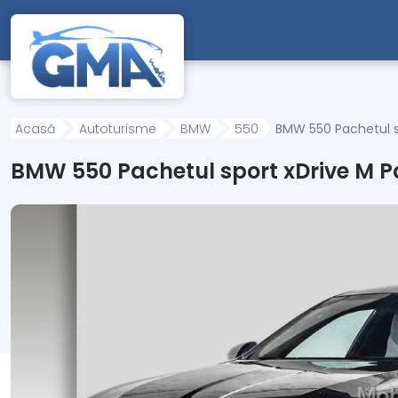
Mergi direct la conținutul principal
Acasă
Autoturisme
BMW
550
BMW 550 Pachetul s
BMW 550 Pachetul sport xDrive M 