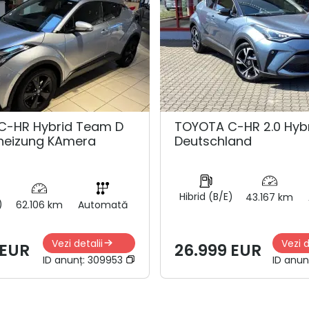
C-HR Hybrid Team D
TOYOTA C-HR 2.0 Hyb
zheizung KAmera
Deutschland
Hibrid (B/E)
43.167 km
)
62.106 km
Automată
Vezi detalii
Vezi d
 EUR
26.999 EUR
ID anunț:
309953
ID anun