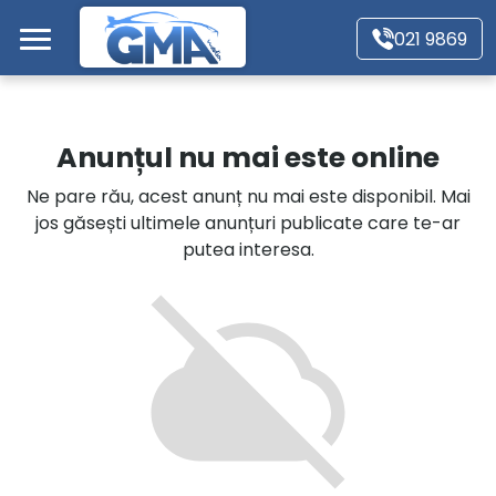
Mergi direct la conținutul principal
021 9869
Acasă
Anunțul nu mai este online
Autoturisme
Ne pare rău, acest anunț nu mai este disponibil. Mai
jos găsești ultimele anunțuri publicate care te-ar
Motociclete
putea interesa.
Autoutilitare
Alte tipuri vehicule
Despre Noi
Contact