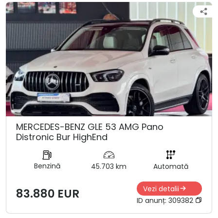
MERCEDES-BENZ GLE 53 AMG Pano
Distronic Bur HighEnd
Benzină
45.703 km
Automată
Vezi detalii
83.880 EUR
ID anunț:
309382