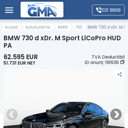
Mergi direct la conținutul principal
021 9869
Acasă
Acasă
Autoturisme
BMW
730
BMW 730 d xDr. M Sp
BMW 730 d xDr. M Sport LiCoPro HUD
Autoturisme
PA
62.595 EUR
TVA Deductibil
Motociclete
ID anunț:
191636
51.731 EUR NET
Autoutilitare
Alte tipuri vehicule
Despre Noi
Contact