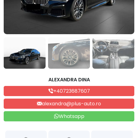
ALEXANDRA DINA
+40723687607
alexandra@plus-auto.ro
Whatsapp