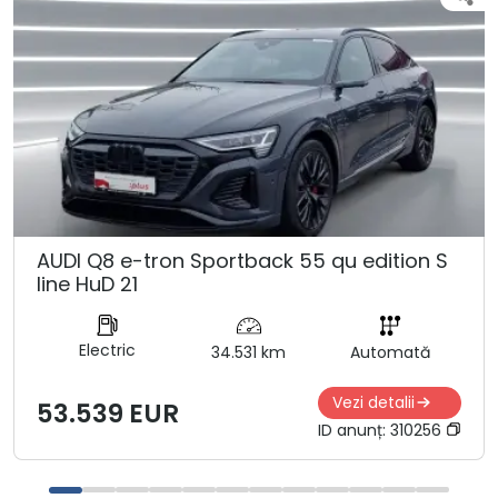
AUDI Q8 e-tron Sportback 55 qu edition S
line HuD 21
Electric
34.531 km
Automată
Vezi detalii
53.539 EUR
ID anunț:
310256