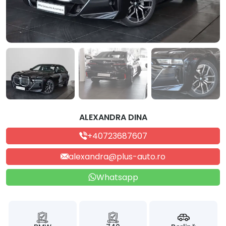
ALEXANDRA DINA
+40723687607
alexandra@plus-auto.ro
Whatsapp