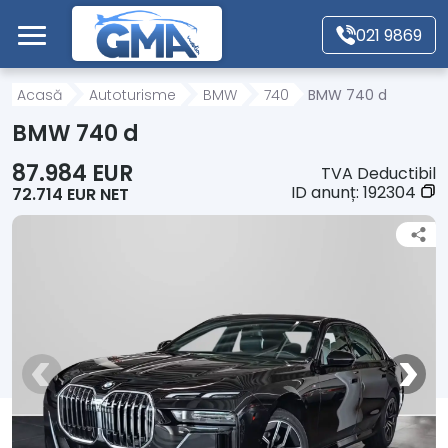
Mergi direct la conținutul principal
021 9869
Acasă
Acasă
Autoturisme
BMW
740
BMW 740 d
BMW 740 d
Autoturisme
87.984 EUR
TVA Deductibil
ID anunț:
192304
72.714 EUR NET
Motociclete
Autoutilitare
Alte tipuri vehicule
Despre Noi
Contact