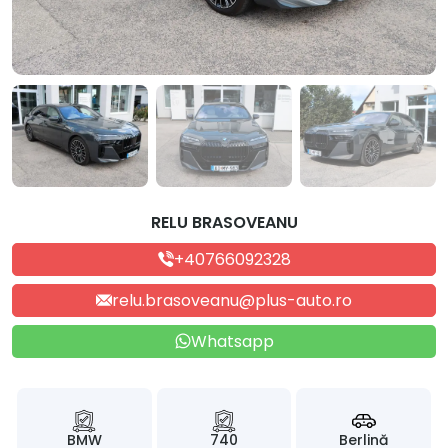
RELU BRASOVEANU
+40766092328
relu.brasoveanu@plus-auto.ro
Whatsapp
BMW
740
Berlină