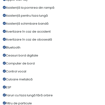
Asistență la pornirea din rampă
Asistență pentru faza lungă
Asistență schimbare bandă
Avertizare în caz de accident
Avertizare în caz de oboseală
Bluetooth
Ceasuri bord digitale
Computer de bord
Control vocal
Culoare metalică
ESP
Faruri cu faza lungă fără orbire
Filtru de particule