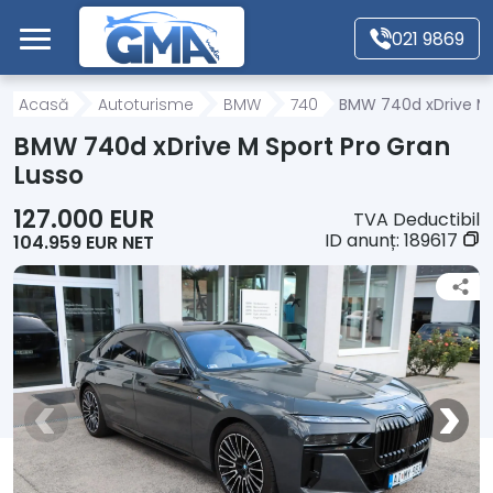
Mergi direct la conținutul principal
021 9869
Acasă
Acasă
Autoturisme
BMW
740
BMW 740d xDrive M 
BMW 740d xDrive M Sport Pro Gran
Autoturisme
Lusso
127.000 EUR
TVA Deductibil
Motociclete
ID anunț:
189617
104.959 EUR NET
Autoutilitare
Alte tipuri vehicule
Despre Noi
Contact