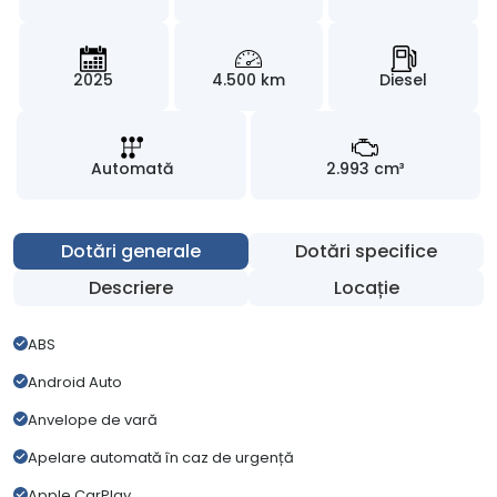
2025
4.500 km
Diesel
Automată
2.993 cm³
Dotări generale
Dotări specifice
Descriere
Locație
ABS
Android Auto
Anvelope de vară
Apelare automată în caz de urgență
Apple CarPlay