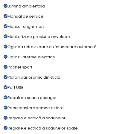
Lumină ambientală
Manual de service
Monitor unghi mort
Monitorizare presiune anvelope
Oglinda retrovizoare cu întunecare automată
Oglinzi laterale electrice
Pachet sport
Plafon panoramic din sticlă
Port USB
Rabatare scaun pasager
Recunoaștere semne rutiere
Reglare electrică a scaunelor
Reglare electrică a scaunelor spate