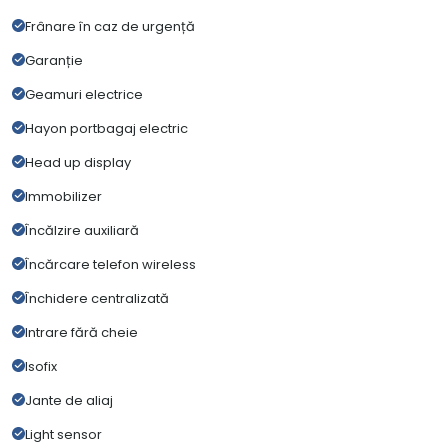
Frânare în caz de urgență
Garanție
Geamuri electrice
Hayon portbagaj electric
Head up display
Immobilizer
Încălzire auxiliară
Încărcare telefon wireless
Închidere centralizată
Intrare fără cheie
Isofix
Jante de aliaj
Light sensor