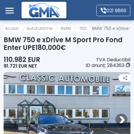
Mergi direct la conținutul principal
021 9869
Acasă
Acasă
Autoturisme
BMW
750
BMW 750 e xDrive M
BMW 750 e xDrive M Sport Pro Fond
Autoturisme
Enter UPE180.000€
110.982 EUR
TVA Deductibil
Motociclete
ID anunț:
284363
91.721 EUR NET
Autoutilitare
Alte tipuri vehicule
Despre Noi
Contact