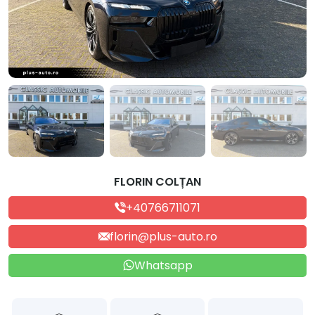
FLORIN COLȚAN
+40766711071
florin@plus-auto.ro
Whatsapp