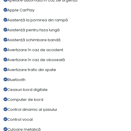
Apelare automată în caz de urgență
Apple CarPlay
Asistență la pornirea din rampă
Asistență pentru faza lungă
Asistență schimbare bandă
Avertizare în caz de accident
Avertizare în caz de oboseală
Avertizare trafic din spate
Bluetooth
Ceasuri bord digitale
Computer de bord
Control dinamic al șasiului
Control vocal
Culoare metalică