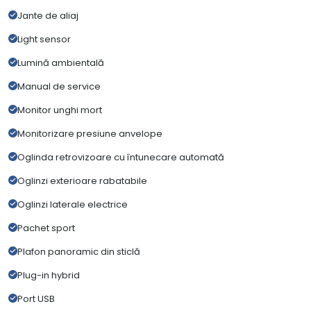
Jante de aliaj
Light sensor
Lumină ambientală
Manual de service
Monitor unghi mort
Monitorizare presiune anvelope
Oglinda retrovizoare cu întunecare automată
Oglinzi exterioare rabatabile
Oglinzi laterale electrice
Pachet sport
Plafon panoramic din sticlă
Plug-in hybrid
Port USB