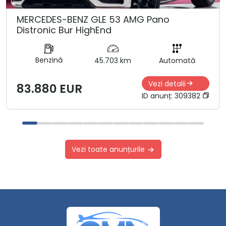
MERCEDES-BENZ GLE 53 AMG Pano
Distronic Bur HighEnd
Benzină
45.703 km
Automată
Vezi detalii
83.880 EUR
ID anunț:
309382
Vezi toate anunțurile