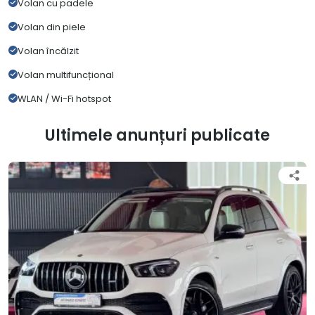
Volan cu padele
Volan din piele
Volan încălzit
Volan multifuncțional
WLAN / Wi-Fi hotspot
Ultimele anunțuri publicate