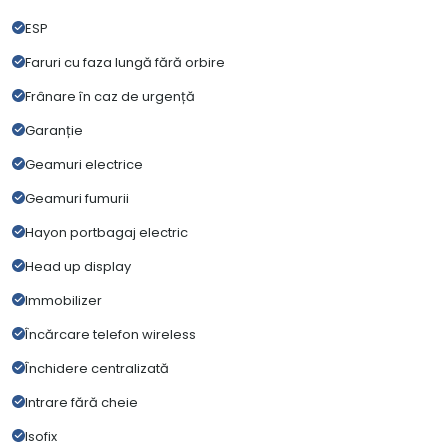
ESP
Faruri cu faza lungă fără orbire
Frânare în caz de urgență
Garanție
Geamuri electrice
Geamuri fumurii
Hayon portbagaj electric
Head up display
Immobilizer
Încărcare telefon wireless
Închidere centralizată
Intrare fără cheie
Isofix