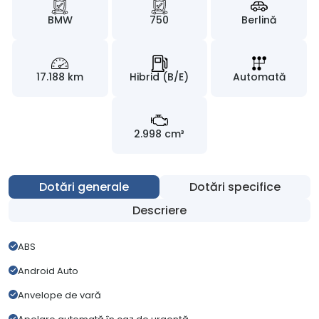
BMW
750
Berlină
17.188 km
Hibrid (B/E)
Automată
2.998 cm³
Dotări generale
Dotări specifice
Descriere
ABS
Android Auto
Anvelope de vară