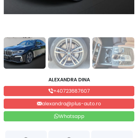
ALEXANDRA DINA
+40723687607
alexandra@plus-auto.ro
Whatsapp