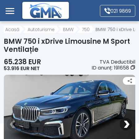
Mergi direct la conținutul principal
021 9869
Acasă
Acasă
Autoturisme
BMW
750
BMW 750 i xDrive Li
BMW 750 i xDrive Limousine M Sport
Autoturisme
Ventilație
65.238 EUR
TVA Deductibil
Motociclete
ID anunț:
191658
53.916 EUR NET
Autoutilitare
Alte tipuri vehicule
Despre Noi
Contact