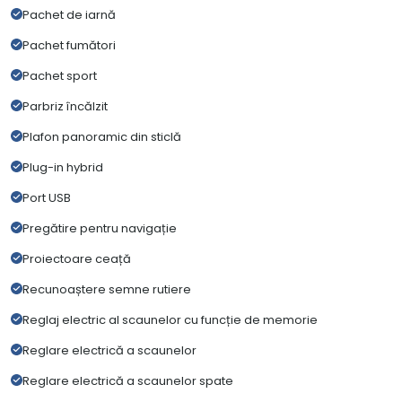
Pachet de iarnă
Pachet fumători
Pachet sport
Parbriz încălzit
Plafon panoramic din sticlă
Plug-in hybrid
Port USB
Pregătire pentru navigație
Proiectoare ceață
Recunoaștere semne rutiere
Reglaj electric al scaunelor cu funcție de memorie
Reglare electrică a scaunelor
Reglare electrică a scaunelor spate