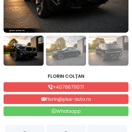
FLORIN COLȚAN
+40766711071
florin@plus-auto.ro
Whatsapp