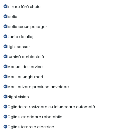
Intrare fără cheie
Isofix
Isofix scaun pasager
Jante de aliaj
Light sensor
Lumină ambientală
Manual de service
Monitor unghi mort
Monitorizare presiune anvelope
Night vision
Oglinda retrovizoare cu întunecare automată
Oglinzi exterioare rabatabile
Oglinzi laterale electrice