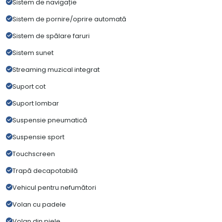
Sistem de navigație
Sistem de pornire/oprire automată
Sistem de spălare faruri
Sistem sunet
Streaming muzical integrat
Suport cot
Suport lombar
Suspensie pneumatică
Suspensie sport
Touchscreen
Trapă decapotabilă
Vehicul pentru nefumători
Volan cu padele
Volan din piele