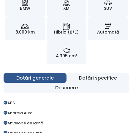
BMW
XM
SUV
8.000 km
Hibrid (B/E)
Automată
4.395 cm³
Dotări generale
Dotări specifice
Descriere
ABS
Android Auto
Anvelope de iarnă