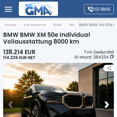
Mergi direct la conținutul principal
021 9869
Acasă
Acasă
Autoturisme
BMW
XM
BMW BMW XM 50e Ind
BMW BMW XM 50e Individual
Autoturisme
Vollausstattung 8000 km
138.214 EUR
TVA Deductibil
Motociclete
ID anunț:
284234
114.226 EUR NET
Autoutilitare
Alte tipuri vehicule
Despre Noi
Contact