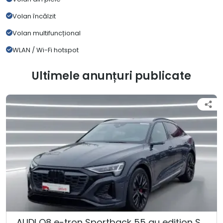
Volan încălzit
Volan multifuncțional
WLAN / Wi-Fi hotspot
Ultimele anunțuri publicate
AUDI Q8 e-tron Sportback 55 qu edition S