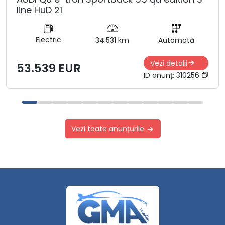
line HuD 21
Electric
34.531 km
Automată
Vezi detalii
53.539 EUR
ID anunț:
310256
Vezi toate anunțurile