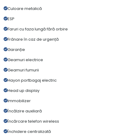
Culoare metalică
ESP
Faruri cu faza lungă fără orbire
Frânare în caz de urgență
Garanție
Geamuri electrice
Geamuri fumurii
Hayon portbagaj electric
Head up display
Immobilizer
Încălzire auxiliară
Încărcare telefon wireless
Închidere centralizată