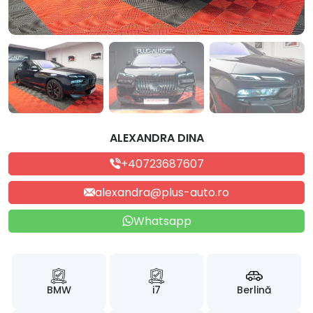
ALEXANDRA DINA
+40723687607
alexandra@plus-auto.ro
Whatsapp
BMW
i7
Berlină