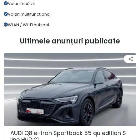
Volan încălzit
Volan multifuncțional
WLAN / Wi-Fi hotspot
Ultimele anunțuri publicate
AUDI Q8 e-tron Sportback 55 qu edition S
line HuD 21