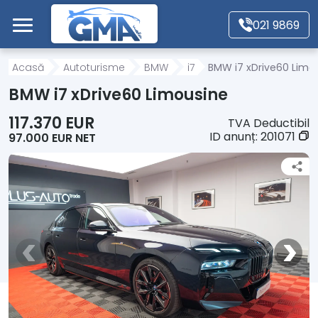
Mergi direct la conținutul principal
021 9869
Acasă
Acasă
Autoturisme
BMW
i7
BMW i7 xDrive60 Limo
BMW i7 xDrive60 Limousine
Autoturisme
117.370 EUR
TVA Deductibil
ID anunț:
201071
97.000 EUR NET
Motociclete
Autoutilitare
Alte tipuri vehicule
Despre Noi
Contact