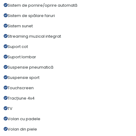
Sistem de pornire/oprire automată
Sistem de spălare faruri
Sistem sunet
Streaming muzical integrat
Suport cot
Suport lombar
Suspensie pneumatică
Suspensie sport
Touchscreen
Tracțiune 4x4
TV
Volan cu padele
Volan din piele