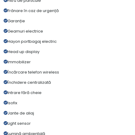
Filtru de particule
Frânare în caz de urgență
Garanție
Geamuri electrice
Hayon portbagaj electric
Head up display
Immobilizer
Încărcare telefon wireless
Închidere centralizată
Intrare fără cheie
Isofix
Jante de aliaj
Light sensor
Lumină ambientală