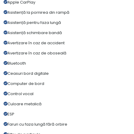
Apple CarPlay
Asistență la pornirea din rampă
Asistență pentru faza lungă
Asistență schimbare bandă
Avertizare în caz de accident
Avertizare în caz de oboseală
Bluetooth
Ceasuri bord digitale
Computer de bord
Control vocal
Culoare metalică
ESP
Faruri cu faza lungă fără orbire