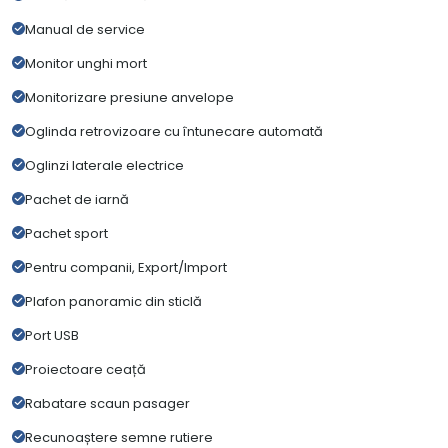
Manual de service
Monitor unghi mort
Monitorizare presiune anvelope
Oglinda retrovizoare cu întunecare automată
Oglinzi laterale electrice
Pachet de iarnă
Pachet sport
Pentru companii, Export/Import
Plafon panoramic din sticlă
Port USB
Proiectoare ceață
Rabatare scaun pasager
Recunoaștere semne rutiere