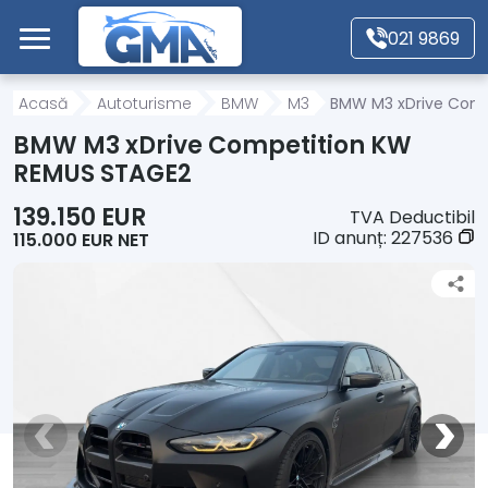
Mergi direct la conținutul principal
021 9869
Acasă
Acasă
Autoturisme
BMW
M3
BMW M3 xDrive Comp
BMW M3 xDrive Competition KW
Autoturisme
REMUS STAGE2
139.150 EUR
TVA Deductibil
Motociclete
ID anunț:
227536
115.000 EUR NET
Autoutilitare
Alte tipuri vehicule
Despre Noi
Contact