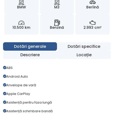
BMW
M3
Berlină
10.500 km
Benzină
2.993 cm³
Dotări generale
Dotări specifice
Descriere
Locație
ABS
Android Auto
Anvelope de vară
Apple CarPlay
Asistență pentru faza lungă
Asistență schimbare bandă