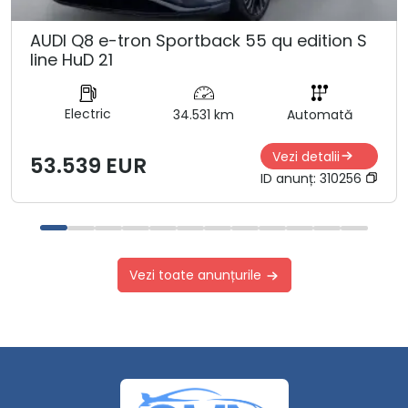
AUDI Q8 e-tron Sportback 55 qu edition S
line HuD 21
Electric
34.531 km
Automată
Vezi detalii
53.539 EUR
ID anunț:
310256
Vezi toate anunțurile