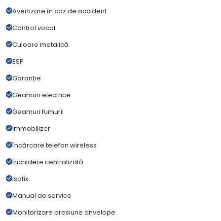
Avertizare în caz de accident
Control vocal
Culoare metalică
ESP
Garanție
Geamuri electrice
Geamuri fumurii
Immobilizer
Încărcare telefon wireless
Închidere centralizată
Isofix
Manual de service
Monitorizare presiune anvelope