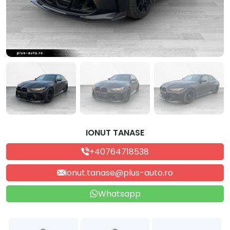
IONUT TANASE
+40764718538
ionut.tanase@plus-auto.ro
Whatsapp