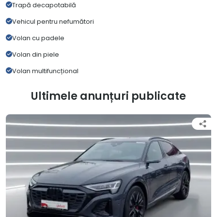
Trapă decapotabilă
Vehicul pentru nefumători
Volan cu padele
Volan din piele
Volan multifuncțional
Ultimele anunțuri publicate