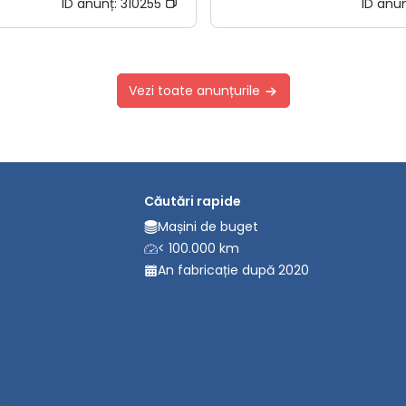
ID anunț:
310255
ID anu
Vezi toate anunțurile
Căutări rapide
Mașini de buget
< 100.000 km
An fabricație după 2020