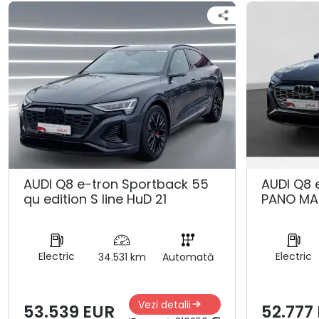
AUDI Q8 e-tron Sportback 55
AUDI Q8 
qu edition S line HuD 21
PANO MA
Electric
Electric
34.531 km
Automată
Vezi detalii
53.539 EUR
52.777