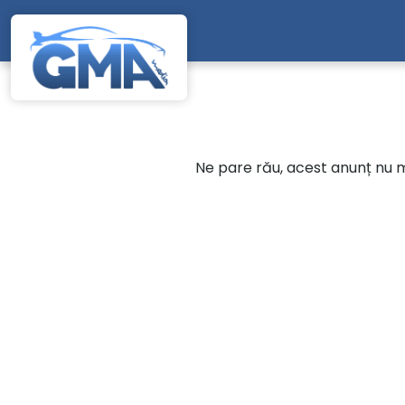
Mergi direct la conținutul principal
Ne pare rău, acest anunț nu ma