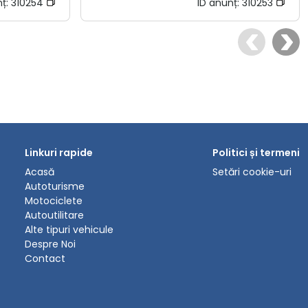
nț:
310254
ID anunț:
310253
Linkuri rapide
Politici și termeni
Acasă
Setări cookie-uri
Autoturisme
Motociclete
Autoutilitare
Alte tipuri vehicule
Despre Noi
Contact