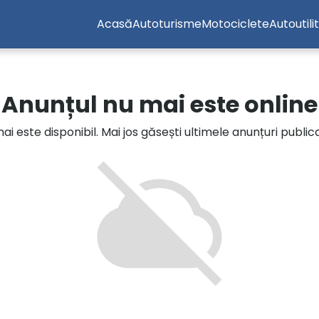
Acasă
Autoturisme
Motociclete
Autoutili
Anunțul nu mai este online
i este disponibil. Mai jos găsești ultimele anunțuri publi