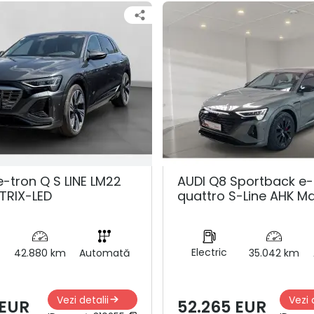
e-tron Q S LINE LM22
AUDI Q8 Sportback e-
TRIX-LED
quattro S-Line AHK Ma
Electric
42.880 km
Automată
35.042 km
Vezi detalii
Vezi 
 EUR
52.265 EUR