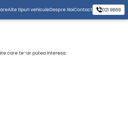
tare
Alte tipuri vehicule
Despre Noi
Contact
021 9869
cate care te-ar putea interesa.