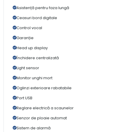
Asistență pentru faza lungă
Ceasuri bord digitale
Control vocal
Garanție
Head up display
Închidere centralizată
Light sensor
Monitor unghi mort
Oglinzi exterioare rabatabile
Port USB
Reglare electrică a scaunelor
Senzor de ploaie automat
Sistem de alarmă