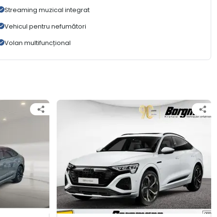
Streaming muzical integrat
Vehicul pentru nefumători
Volan multifuncțional