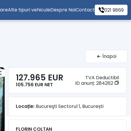
tare
Alte tipuri vehicule
Despre Noi
Contact
021 9869
Înapoi
127.965 EUR
TVA Deductibil
ID anunț:
284262
105.756 EUR NET
Locație:
Bucureşti Sectorul 1, București
FLORIN COLȚAN