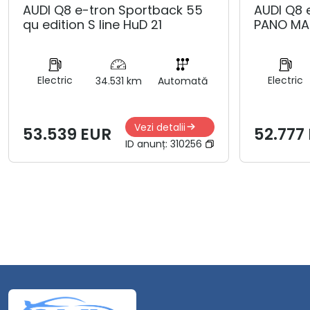
AUDI Q8 e-tron Sportback 55
AUDI Q8 
qu edition S line HuD 21
PANO MA
Electric
Electric
34.531 km
Automată
Vezi detalii
53.539 EUR
52.777
ID anunț:
310256