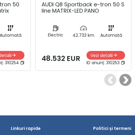
tron 50
AUDI Q8 Sportback e-tron 50 S
trix
line MATRIX-LED PANO
Electric
Automată
42.733 km
Automată
detalii
Vezi detalii
48.532 EUR
nț:
310254
ID anunț:
310253
Linkuri rapide
Politici și termeni