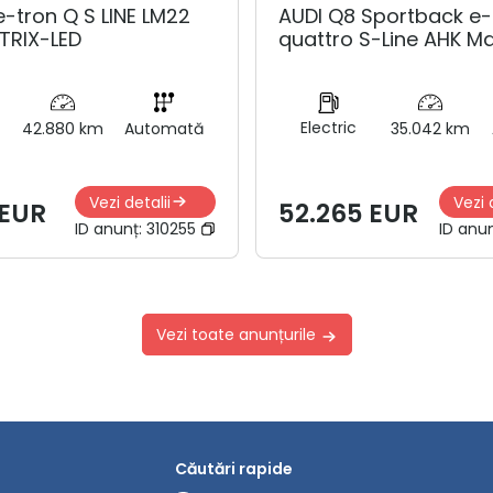
e-tron Q S LINE LM22
AUDI Q8 Sportback e-
TRIX-LED
quattro S-Line AHK Ma
Electric
42.880 km
Automată
35.042 km
Vezi detalii
Vezi 
 EUR
52.265 EUR
ID anunț:
310255
ID anu
Vezi toate anunțurile
Căutări rapide