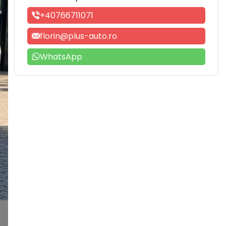
+40766711071
florin@plus-auto.ro
WhatsApp