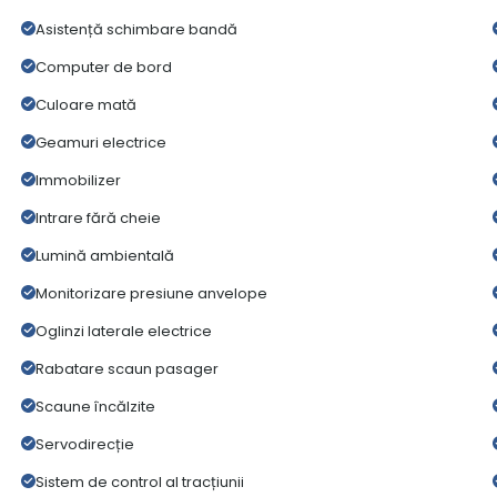
Asistență schimbare bandă
Computer de bord
Culoare mată
Geamuri electrice
Immobilizer
Intrare fără cheie
Lumină ambientală
Monitorizare presiune anvelope
Oglinzi laterale electrice
Rabatare scaun pasager
Scaune încălzite
Servodirecție
Sistem de control al tracțiunii