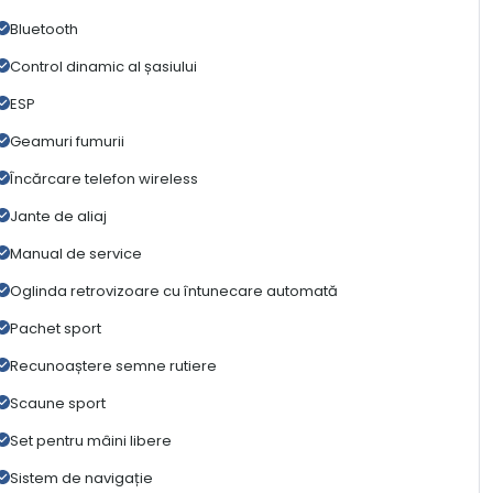
Bluetooth
Control dinamic al șasiului
ESP
Geamuri fumurii
Încărcare telefon wireless
Jante de aliaj
Manual de service
Oglinda retrovizoare cu întunecare automată
Pachet sport
Recunoaștere semne rutiere
Scaune sport
Set pentru mâini libere
Sistem de navigație