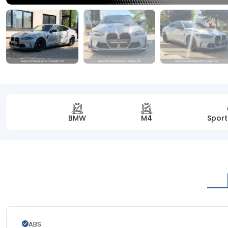
BMW
M4
Sport
ABS