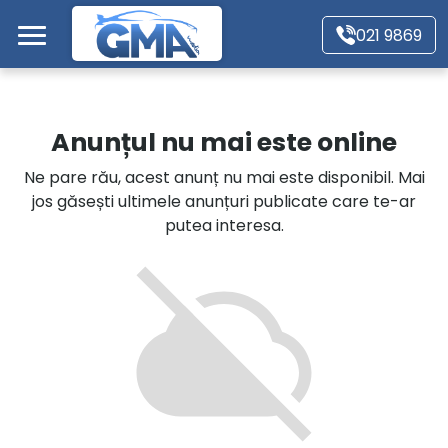
Mergi direct la conținutul principal
021 9869
Acasă
Anunțul nu mai este online
Autoturisme
Ne pare rău, acest anunț nu mai este disponibil. Mai
jos găsești ultimele anunțuri publicate care te-ar
Motociclete
putea interesa.
Autoutilitare
Alte tipuri vehicule
Despre Noi
Contact