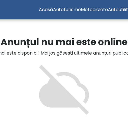
Acasă
Autoturisme
Motociclete
Autoutili
Anunțul nu mai este online
i este disponibil. Mai jos găsești ultimele anunțuri publi