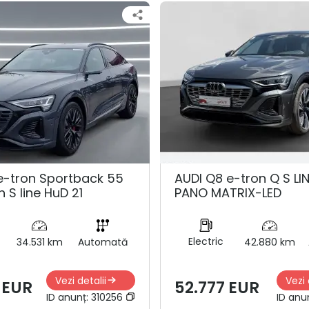
e-tron Sportback 55
AUDI Q8 e-tron Q S LI
n S line HuD 21
PANO MATRIX-LED
Electric
34.531 km
Automată
42.880 km
Vezi detalii
Vezi 
 EUR
52.777 EUR
ID anunț:
310256
ID anu