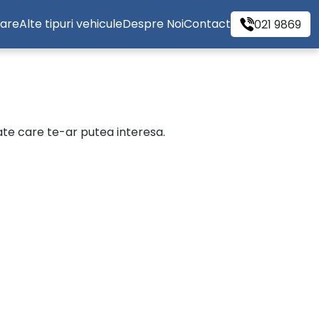
tare
Alte tipuri vehicule
Despre Noi
Contact
021 9869
cate care te-ar putea interesa.