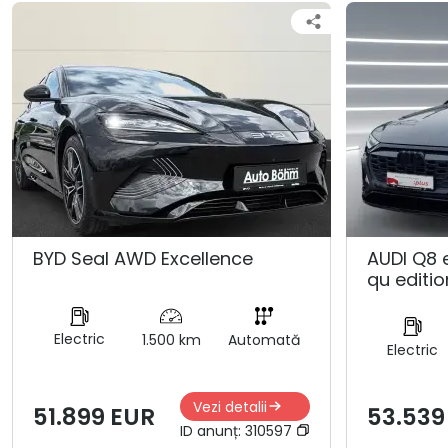
BYD Seal AWD Excellence
AUDI Q8 
qu editio
Electric
1.500 km
Automată
Electric
Vezi detalii
51.899 EUR
53.539
ID anunț:
310597