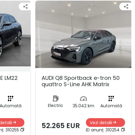
NE LM22
AUDI Q8 Sportback e-tron 50
quattro S-Line AHK Matrix
Electric
Automată
35.042 km
Automată
detalii
Vezi detalii
52.265 EUR
nț:
310255
ID anunț:
310254