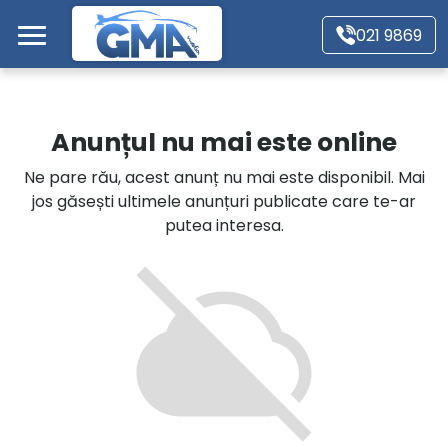
Mergi direct la conținutul principal
021 9869
Acasă
Anunțul nu mai este online
Autoturisme
Ne pare rău, acest anunț nu mai este disponibil. Mai
jos găsești ultimele anunțuri publicate care te-ar
Motociclete
putea interesa.
Autoutilitare
Alte tipuri vehicule
Despre Noi
Contact