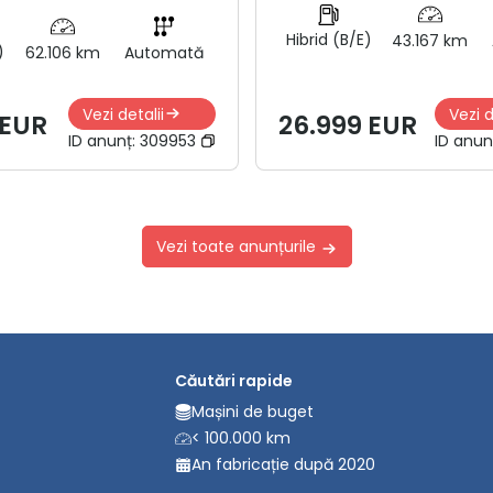
Hibrid (B/E)
43.167 km
)
62.106 km
Automată
Vezi detalii
Vezi d
 EUR
26.999 EUR
ID anunț:
309953
ID anun
Vezi toate anunțurile
Căutări rapide
Mașini de buget
< 100.000 km
An fabricație după 2020