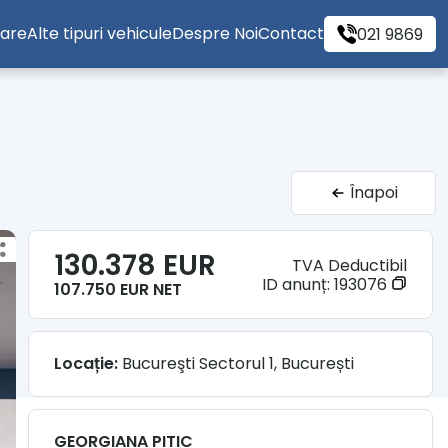
tare
Alte tipuri vehicule
Despre Noi
Contact
021 9869
Înapoi
130.378 EUR
TVA Deductibil
ID anunț:
193076
107.750 EUR NET
Locație:
Bucureşti Sectorul 1, București
GEORGIANA PITIC