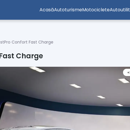
Acasă
Autoturisme
Motociclete
Autoutili
istPro Confort Fast Charge
 Fast Charge