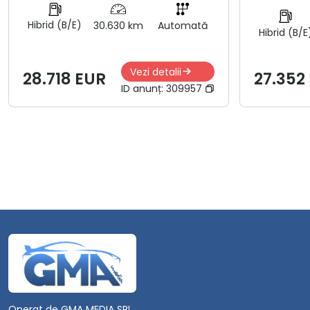
Hibrid (B/E)
30.630 km
Automată
Hibrid (B/E
Vezi detalii
28.718 EUR
27.352
ID anunț:
309957
Operat de GMA MEDIA SRL