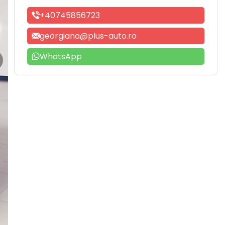
+40745856723
georgiana@plus-auto.ro
WhatsApp