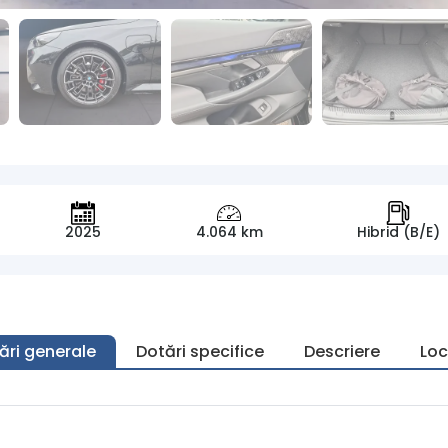
2025
4.064 km
Hibrid (B/E)
ări generale
Dotări specifice
Descriere
Loc