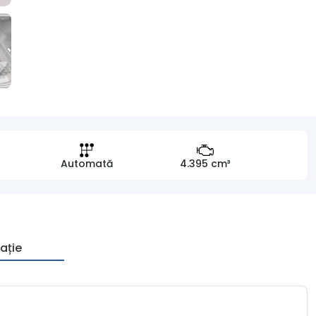
Automată
4.395 cm³
ație