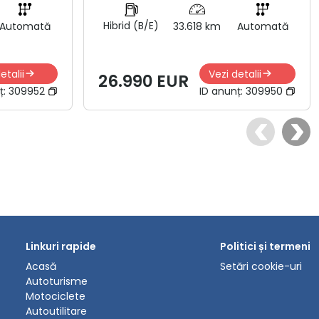
Hibrid (B/E)
Automată
33.618 km
Automată
etalii
Vezi detalii
26.990 EUR
ț:
309952
ID anunț:
309950
Linkuri rapide
Politici și termeni
Acasă
Setări cookie-uri
Autoturisme
Motociclete
Autoutilitare