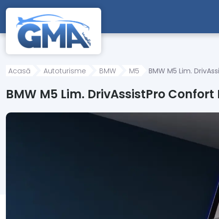
Mergi direct la conținutul principal
Acasă
Autoturisme
BMW
M5
BMW M5 Lim. DrivAss
BMW M5 Lim. DrivAssistPro Confort