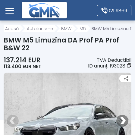
Mergi direct la conținutul principal
021 9869
Acasă
Acasă
Autoturisme
BMW
M5
BMW M5 Limuzina DA 
BMW M5 Limuzina DA Prof PA Prof
Autoturisme
B&W 22
137.214 EUR
TVA Deductibil
Motociclete
ID anunț:
193028
113.400 EUR NET
Autoutilitare
Alte tipuri vehicule
Despre Noi
Contact