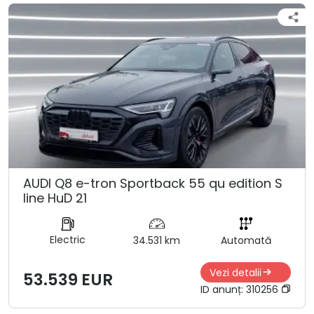
AUDI Q8 e-tron Sportback 55 qu edition S
line HuD 21
Electric
34.531 km
Automată
Vezi detalii
53.539 EUR
ID anunț:
310256