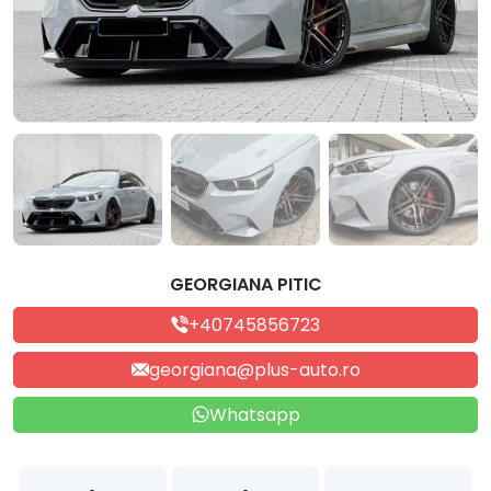
GEORGIANA PITIC
+40745856723
georgiana@plus-auto.ro
Whatsapp