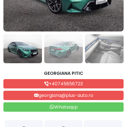
GEORGIANA PITIC
+40745856723
georgiana@plus-auto.ro
Whatsapp