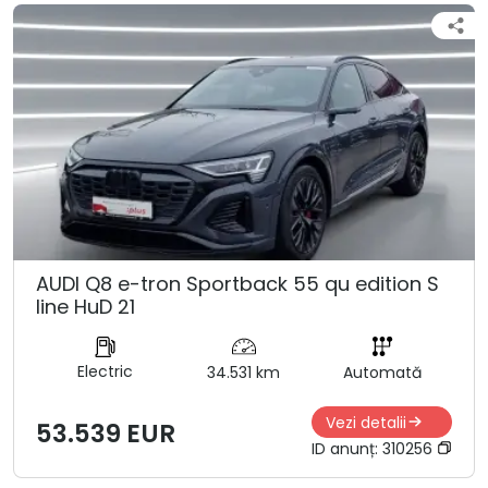
AUDI Q8 e-tron Sportback 55 qu edition S
line HuD 21
Electric
34.531 km
Automată
Vezi detalii
53.539 EUR
ID anunț:
310256