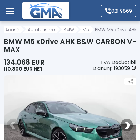
Mergi direct la conținutul principal
021 9869
Acasă
Acasă
Autoturisme
BMW
M5
BMW M5 xDrive AHK
BMW M5 xDrive AHK B&W CARBON V-
Autoturisme
MAX
134.068 EUR
TVA Deductibil
Motociclete
ID anunț:
193059
110.800 EUR NET
Autoutilitare
Alte tipuri vehicule
Despre Noi
Contact