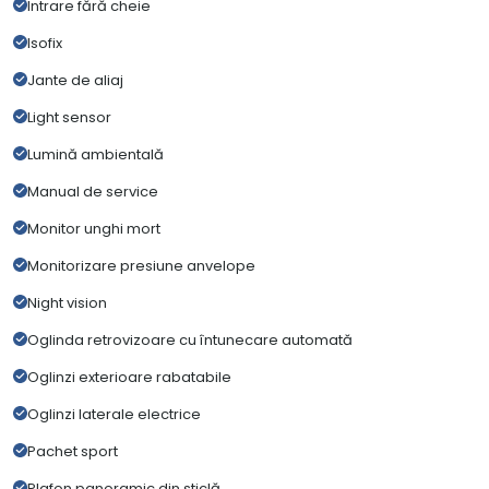
Intrare fără cheie
Isofix
Jante de aliaj
Light sensor
Lumină ambientală
Manual de service
Monitor unghi mort
Monitorizare presiune anvelope
Night vision
Oglinda retrovizoare cu întunecare automată
Oglinzi exterioare rabatabile
Oglinzi laterale electrice
Pachet sport
Plafon panoramic din sticlă