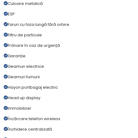
Culoare metalică
ESP
Faruri cu faza lungă fără orbire
Filtru de particule
Frânare în caz de urgență
Garanție
Geamuri electrice
Geamuri fumurii
Hayon portbagaj electric
Head up display
Immobilizer
Încărcare telefon wireless
Închidere centralizată