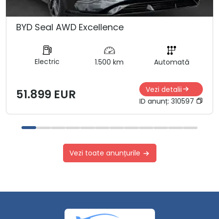
BYD Seal AWD Excellence
Electric
1.500 km
Automată
Vezi detalii
51.899 EUR
ID anunț:
310597
Vezi toate anunțurile