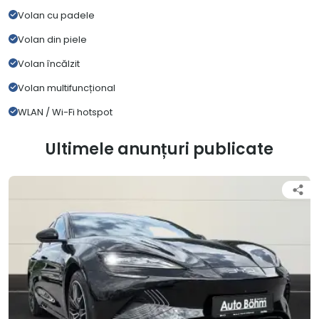
Volan cu padele
Volan din piele
Volan încălzit
Volan multifuncțional
WLAN / Wi-Fi hotspot
Ultimele anunțuri publicate