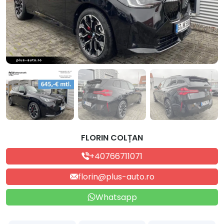
FLORIN COLȚAN
+40766711071
florin@plus-auto.ro
Whatsapp