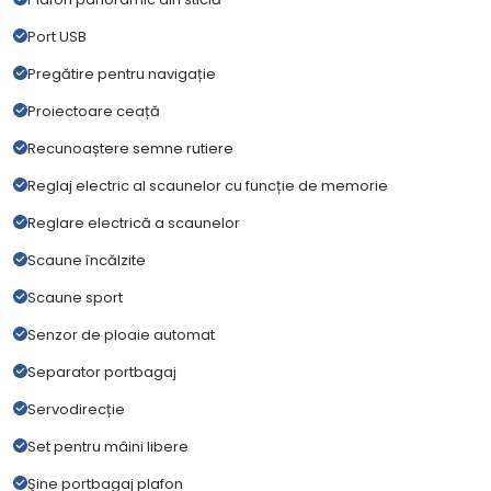
Port USB
Pregătire pentru navigație
Proiectoare ceață
Recunoaștere semne rutiere
Reglaj electric al scaunelor cu funcție de memorie
Reglare electrică a scaunelor
Scaune încălzite
Scaune sport
Senzor de ploaie automat
Separator portbagaj
Servodirecție
Set pentru mâini libere
Şine portbagaj plafon