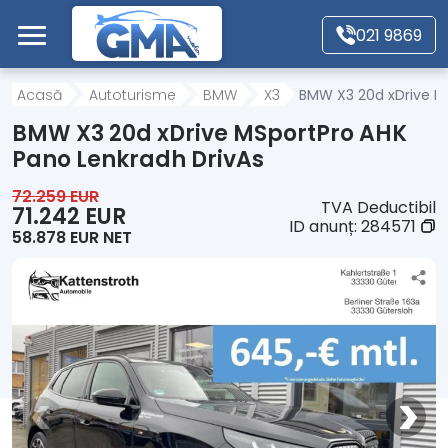
Mergi direct la conținutul principal
021 9869
Acasă
Acasă
Autoturisme
BMW
X3
BMW X3 20d xDrive M
BMW X3 20d xDrive MSportPro AHK
Autoturisme
Pano Lenkradh DrivAs
72.259 EUR
TVA Deductibil
Motociclete
71.242 EUR
ID anunț:
284571
58.878 EUR NET
Autoutilitare
Alte tipuri vehicule
Despre Noi
Contact