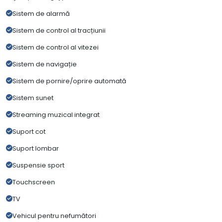
Sistem de alarmă
Sistem de control al tracțiunii
Sistem de control al vitezei
Sistem de navigație
Sistem de pornire/oprire automată
Sistem sunet
Streaming muzical integrat
Suport cot
Suport lombar
Suspensie sport
Touchscreen
TV
Vehicul pentru nefumători