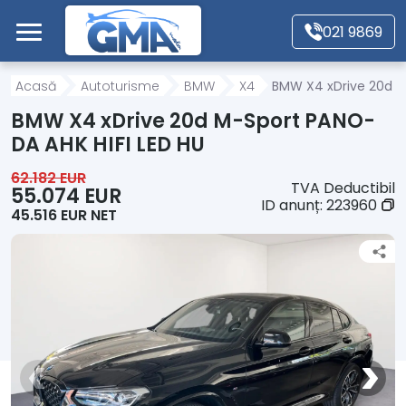
Mergi direct la conținutul principal
021 9869
Acasă
Acasă
Autoturisme
BMW
X4
BMW X4 xDrive 20d M
BMW X4 xDrive 20d M-Sport PANO-
Autoturisme
DA AHK HIFI LED HU
62.182 EUR
TVA Deductibil
Motociclete
55.074 EUR
ID anunț:
223960
45.516 EUR NET
Autoutilitare
Alte tipuri vehicule
Despre Noi
Contact