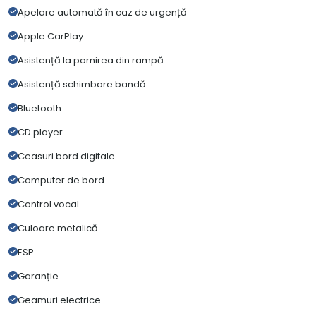
Apelare automată în caz de urgență
Apple CarPlay
Asistență la pornirea din rampă
Asistență schimbare bandă
Bluetooth
CD player
Ceasuri bord digitale
Computer de bord
Control vocal
Culoare metalică
ESP
Garanție
Geamuri electrice