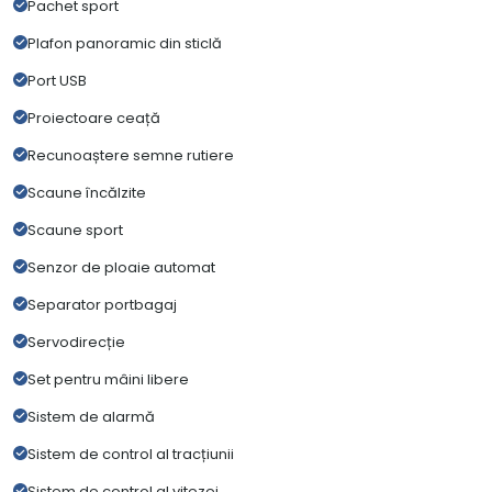
Pachet sport
Plafon panoramic din sticlă
Port USB
Proiectoare ceață
Recunoaștere semne rutiere
Scaune încălzite
Scaune sport
Senzor de ploaie automat
Separator portbagaj
Servodirecție
Set pentru mâini libere
Sistem de alarmă
Sistem de control al tracțiunii
Sistem de control al vitezei