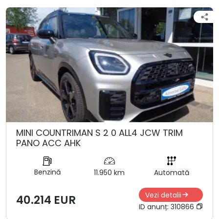
MINI COUNTRIMAN S 2 0 ALL4 JCW TRIM
PANO ACC AHK
Benzină
11.950 km
Automată
Vezi detalii
40.214 EUR
ID anunț:
310866