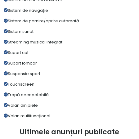
Sistem de navigație
Sistem de pornire/oprire automată
Sistem sunet
Streaming muzical integrat
Suport cot
Suport lombar
Suspensie sport
Touchscreen
Trapă decapotabilă
Volan din piele
Volan multifuncțional
Ultimele anunțuri publicate