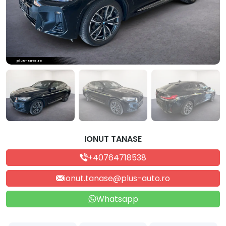
IONUT TANASE
+40764718538
ionut.tanase@plus-auto.ro
Whatsapp