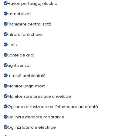
Hayon portbagaj electric
Immobilizer
Închidere centralizată
Intrare fără cheie
Isofix
Jante de aliaj
Light sensor
Lumină ambientală
Monitor unghi mort
Monitorizare presiune anvelope
Oglinda retrovizoare cu întunecare automată
Oglinzi exterioare rabatabile
Oglinzi laterale electrice