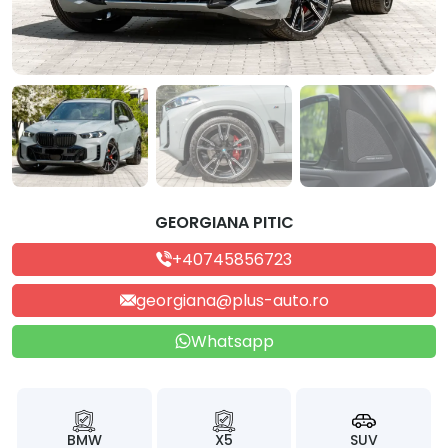
GEORGIANA PITIC
+40745856723
georgiana@plus-auto.ro
Whatsapp
BMW
X5
SUV