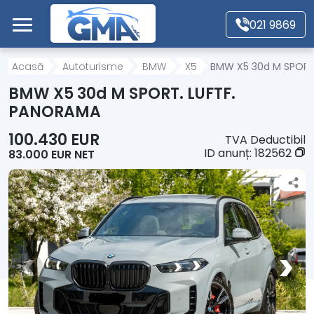
Mergi direct la conținutul principal
021 9869
Acasă
Acasă
Autoturisme
BMW
X5
BMW X5 30d M SPORT
BMW X5 30d M SPORT. LUFTF.
Autoturisme
PANORAMA
100.430 EUR
TVA Deductibil
Motociclete
ID anunț:
182562
83.000 EUR NET
Autoutilitare
Alte tipuri vehicule
Despre Noi
Contact