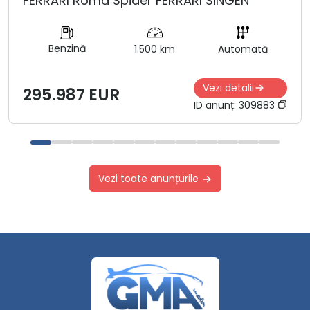
FERRARI Roma Spider FERRARI SINGEN
Benzină
1.500 km
Automată
Vezi detalii
295.987 EUR
ID anunț:
309883
Vezi toate anunțurile