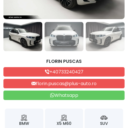
FLORIN PUSCAS
+40733240427
florin.puscas@plus-auto.ro
Whatsapp
BMW
X5 M60
SUV