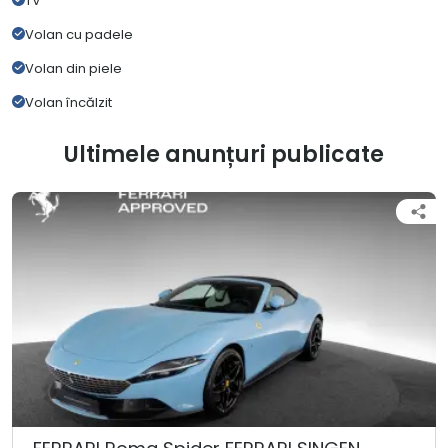
TV
Volan cu padele
Volan din piele
Volan încălzit
Ultimele anunțuri publicate