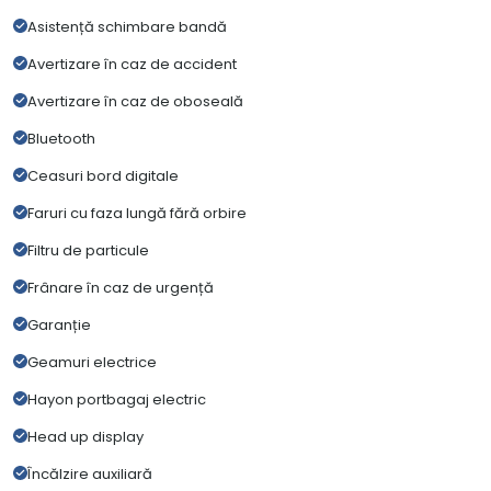
Asistență schimbare bandă
Avertizare în caz de accident
Avertizare în caz de oboseală
Bluetooth
Ceasuri bord digitale
Faruri cu faza lungă fără orbire
Filtru de particule
Frânare în caz de urgență
Garanție
Geamuri electrice
Hayon portbagaj electric
Head up display
Încălzire auxiliară