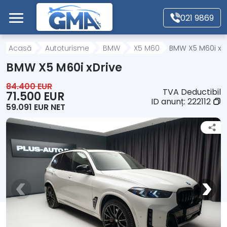
Mergi direct la conținutul principal
021 9869
Acasă
Acasă
Autoturisme
BMW
X5 M60
BMW X5 M60i xD
BMW X5 M60i xDrive
Autoturisme
84.400 EUR
TVA Deductibil
71.500 EUR
ID anunț:
222112
59.091 EUR NET
Motociclete
Autoutilitare
Alte tipuri vehicule
Despre Noi
Contact