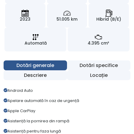
2023
51.005 km
Hibrid (B/E)
Automată
4.395 cm³
Dotări generale
Dotări specifice
Descriere
Locație
Android Auto
Apelare automată în caz de urgență
Apple CarPlay
Asistență la pornirea din rampă
Asistență pentru faza lungă