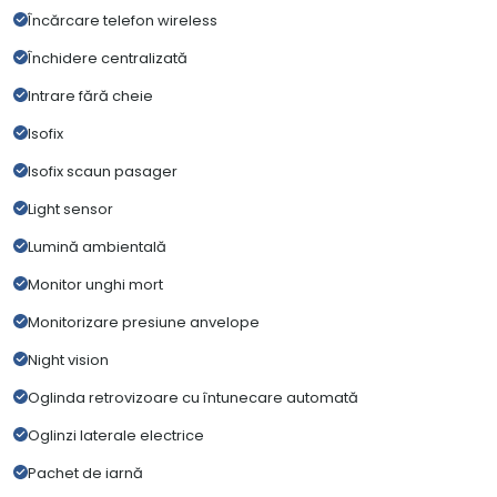
Încărcare telefon wireless
Închidere centralizată
Intrare fără cheie
Isofix
Isofix scaun pasager
Light sensor
Lumină ambientală
Monitor unghi mort
Monitorizare presiune anvelope
Night vision
Oglinda retrovizoare cu întunecare automată
Oglinzi laterale electrice
Pachet de iarnă