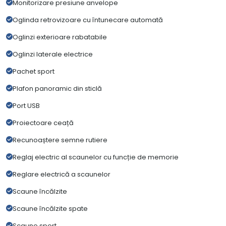
Monitorizare presiune anvelope
Oglinda retrovizoare cu întunecare automată
Oglinzi exterioare rabatabile
Oglinzi laterale electrice
Pachet sport
Plafon panoramic din sticlă
Port USB
Proiectoare ceață
Recunoaștere semne rutiere
Reglaj electric al scaunelor cu funcție de memorie
Reglare electrică a scaunelor
Scaune încălzite
Scaune încălzite spate
Scaune sport