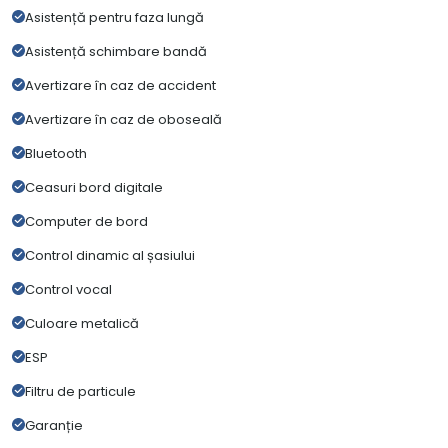
Asistență pentru faza lungă
Asistență schimbare bandă
Avertizare în caz de accident
Avertizare în caz de oboseală
Bluetooth
Ceasuri bord digitale
Computer de bord
Control dinamic al șasiului
Control vocal
Culoare metalică
ESP
Filtru de particule
Garanție