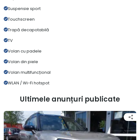
Suspensie sport
Touchscreen
Trapă decapotabilă
TV
Volan cu padele
Volan din piele
Volan multifuncțional
WLAN / Wi-Fi hotspot
Ultimele anunțuri publicate