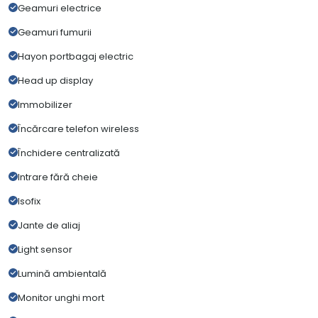
Geamuri electrice
Geamuri fumurii
Hayon portbagaj electric
Head up display
Immobilizer
Încărcare telefon wireless
Închidere centralizată
Intrare fără cheie
Isofix
Jante de aliaj
Light sensor
Lumină ambientală
Monitor unghi mort