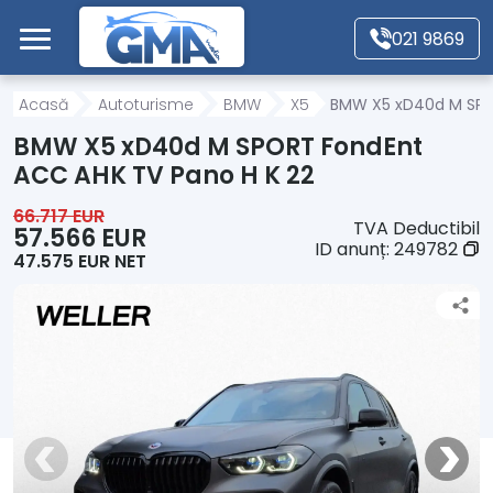
Mergi direct la conținutul principal
021 9869
Acasă
Acasă
Autoturisme
BMW
X5
BMW X5 xD40d M SPO
BMW X5 xD40d M SPORT FondEnt
Autoturisme
ACC AHK TV Pano H K 22
66.717 EUR
TVA Deductibil
Motociclete
57.566 EUR
ID anunț:
249782
47.575 EUR NET
Autoutilitare
Alte tipuri vehicule
Despre Noi
Contact