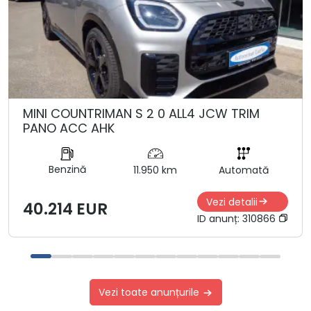
MINI COUNTRIMAN S 2 0 ALL4 JCW TRIM
PANO ACC AHK
Benzină
11.950 km
Automată
Vezi detalii
40.214 EUR
ID anunț:
310866
Vezi toate anunțurile