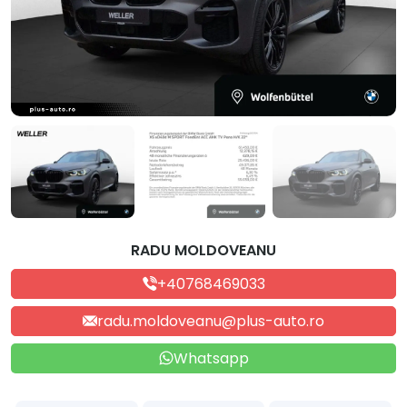
RADU MOLDOVEANU
+40768469033
radu.moldoveanu@plus-auto.ro
Whatsapp