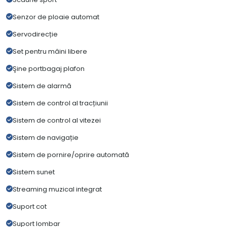
Senzor de ploaie automat
Servodirecție
Set pentru mâini libere
Şine portbagaj plafon
Sistem de alarmă
Sistem de control al tracțiunii
Sistem de control al vitezei
Sistem de navigație
Sistem de pornire/oprire automată
Sistem sunet
Streaming muzical integrat
Suport cot
Suport lombar