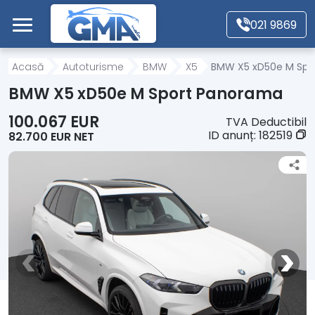
Mergi direct la conținutul principal
021 9869
Acasă
Acasă
Autoturisme
BMW
X5
BMW X5 xD50e M Spo
BMW X5 xD50e M Sport Panorama
Autoturisme
100.067 EUR
TVA Deductibil
ID anunț:
182519
82.700 EUR NET
Motociclete
Autoutilitare
Alte tipuri vehicule
Despre Noi
Contact