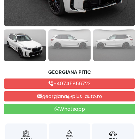
GEORGIANA PITIC
+40745856723
georgiana@plus-auto.ro
Whatsapp