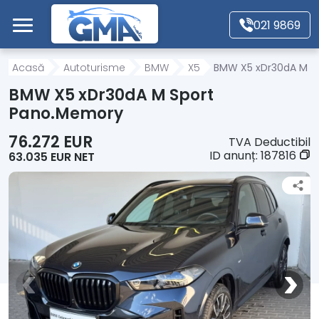
Mergi direct la conținutul principal
021 9869
Acasă
Acasă
Autoturisme
BMW
X5
BMW X5 xDr30dA M S
BMW X5 xDr30dA M Sport
Autoturisme
Pano.Memory
76.272 EUR
TVA Deductibil
Motociclete
ID anunț:
187816
63.035 EUR NET
Autoutilitare
Alte tipuri vehicule
Despre Noi
Contact