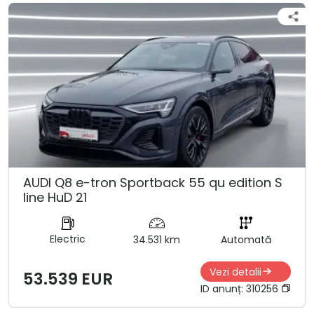
AUDI Q8 e-tron Sportback 55 qu edition S
line HuD 21
Electric
34.531 km
Automată
Vezi detalii
53.539 EUR
ID anunț:
310256