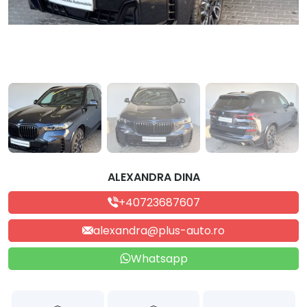
ALEXANDRA DINA
+40723687607
alexandra@plus-auto.ro
Whatsapp