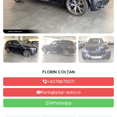
FLORIN COLȚAN
+40766711071
florin@plus-auto.ro
Whatsapp