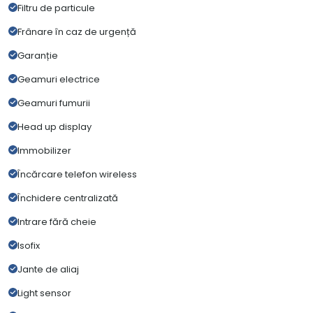
Filtru de particule
Frânare în caz de urgență
Garanție
Geamuri electrice
Geamuri fumurii
Head up display
Immobilizer
Încărcare telefon wireless
Închidere centralizată
Intrare fără cheie
Isofix
Jante de aliaj
Light sensor