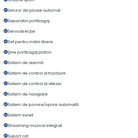
Senzor de ploaie automat
Separator portbagaj
Servodirecție
Set pentru mâini libere
Şine portbagaj plafon
Sistem de alarmă
Sistem de control al tracțiunii
Sistem de control al vitezei
Sistem de navigație
Sistem de pornire/oprire automată
Sistem sunet
Streaming muzical integrat
Suport cot