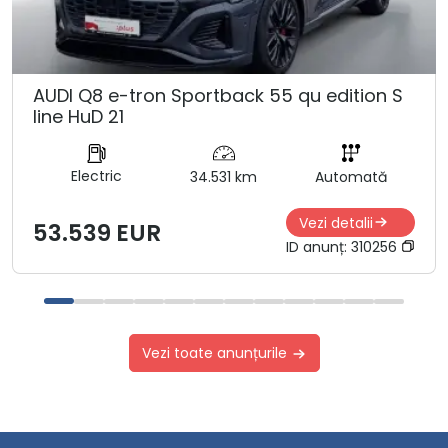
AUDI Q8 e-tron Sportback 55 qu edition S
line HuD 21
Electric
34.531 km
Automată
Vezi detalii
53.539 EUR
ID anunț:
310256
Vezi toate anunțurile