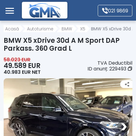
Mergi direct la conținutul principal
021 9869
Acasă
Acasă
Autoturisme
BMW
X5
BMW X5 xDrive 30d A 
BMW X5 xDrive 30d A M Sport DAP
Autoturisme
Parkass. 360 Grad L
58.023 EUR
TVA Deductibil
Motociclete
49.589 EUR
ID anunț:
229493
40.983 EUR NET
Autoutilitare
Alte tipuri vehicule
Despre Noi
Contact