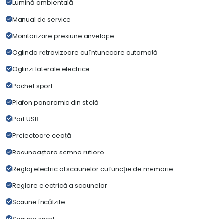
Lumină ambientală
Manual de service
Monitorizare presiune anvelope
Oglinda retrovizoare cu întunecare automată
Oglinzi laterale electrice
Pachet sport
Plafon panoramic din sticlă
Port USB
Proiectoare ceață
Recunoaștere semne rutiere
Reglaj electric al scaunelor cu funcție de memorie
Reglare electrică a scaunelor
Scaune încălzite
Scaune sport