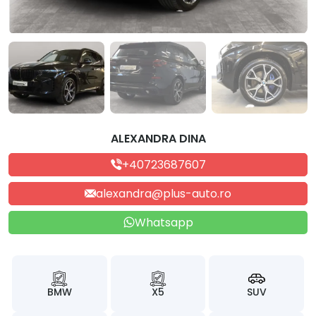
ALEXANDRA DINA
+40723687607
alexandra@plus-auto.ro
Whatsapp
BMW
X5
SUV