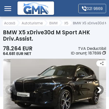
Mergi direct la conținutul principal
021 9869
Acasă
Acasă
Autoturisme
BMW
X5
BMW X5 xDrive30d M S
BMW X5 xDrive30d M Sport AHK
Autoturisme
Driv.Assist.
78.264 EUR
TVA Deductibil
Motociclete
ID anunț:
187899
64.681 EUR NET
Autoutilitare
Alte tipuri vehicule
Despre Noi
Contact