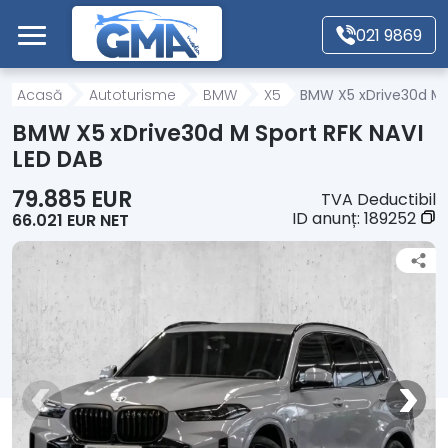
Mergi direct la conținutul principal
021 9869
Acasă
Acasă
Autoturisme
BMW
X5
BMW X5 xDrive30d M S
BMW X5 xDrive30d M Sport RFK NAVI
Autoturisme
LED DAB
79.885 EUR
TVA Deductibil
Motociclete
ID anunț:
189252
66.021 EUR NET
Autoutilitare
Alte tipuri vehicule
Despre Noi
Contact