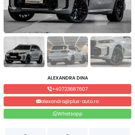
ALEXANDRA DINA
+40723687607
alexandra@plus-auto.ro
Whatsapp