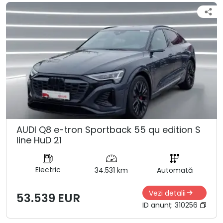
AUDI Q8 e-tron Sportback 55 qu edition S
line HuD 21
Electric
34.531 km
Automată
Vezi detalii
53.539 EUR
ID anunț:
310256