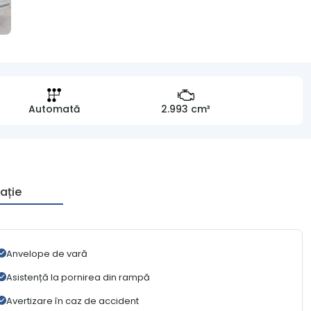
Automată
2.993 cm³
ație
Anvelope de vară
Asistență la pornirea din rampă
Avertizare în caz de accident