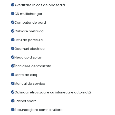
Avertizare în caz de oboseală
CD multichanger
Computer de bord
Culoare metalică
Filtru de particule
Geamuri electrice
Head up display
Închidere centralizată
Jante de aliaj
Manual de service
Oglinda retrovizoare cu întunecare automată
Pachet sport
Recunoaștere semne rutiere