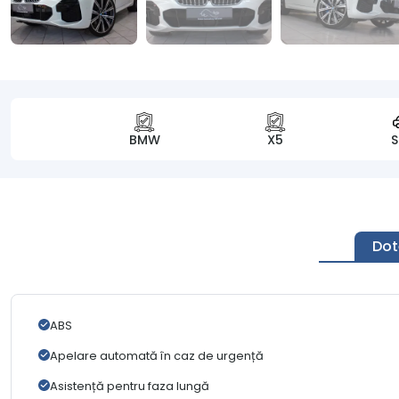
BMW
X5
Dot
ABS
Apelare automată în caz de urgență
Asistență pentru faza lungă