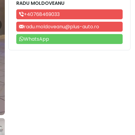
RADU MOLDOVEANU
+40768469033
radu.moldoveanu@plus-auto.ro
WhatsApp