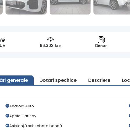
SUV
66.303 km
Diesel
ări generale
Dotări specifice
Descriere
Loc
Android Auto
Apple CarPlay
Asistență schimbare bandă