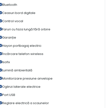
Bluetooth
Ceasuri bord digitale
Control vocal
Faruri cu faza lungă fără orbire
Garanție
Hayon portbagaj electric
Încărcare telefon wireless
Isofix
Lumină ambientală
Monitorizare presiune anvelope
Oglinzi laterale electrice
Port USB
Reglare electrică a scaunelor