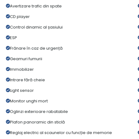
Avertizare trafic din spate
CD player
Control dinamic al șasiului
ESP
Frânare în caz de urgență
Geamuri fumurii
Immobilizer
Intrare fără cheie
Light sensor
Monitor unghi mort
Oglinzi exterioare rabatabile
Plafon panoramic din sticlă
Reglaj electric al scaunelor cu funcție de memorie