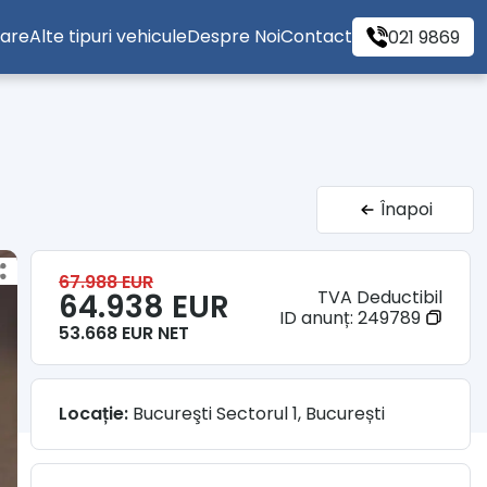
tare
Alte tipuri vehicule
Despre Noi
Contact
021 9869
Înapoi
67.988 EUR
TVA Deductibil
64.938 EUR
ID anunț:
249789
53.668 EUR NET
Locație:
Bucureşti Sectorul 1, București