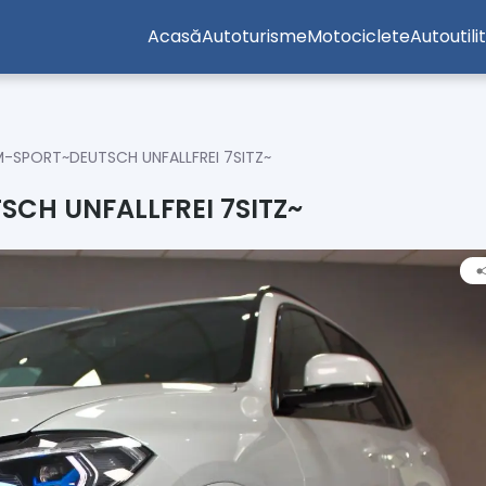
Acasă
Autoturisme
Motociclete
Autoutili
M-SPORT~DEUTSCH UNFALLFREI 7SITZ~
CH UNFALLFREI 7SITZ~