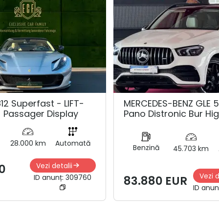
12 Superfast - LIFT-
MERCEDES-BENZ GLE 
 Passager Display
Pano Distronic Bur Hi
28.000 km
Automată
Benzină
45.703 km
Vezi detalii
0
Vezi d
ID anunț:
309760
83.880 EUR
ID anun