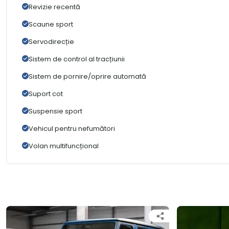
Revizie recentă
Scaune sport
Servodirecție
Sistem de control al tracțiunii
Sistem de pornire/oprire automată
Suport cot
Suspensie sport
Vehicul pentru nefumători
Volan multifuncțional