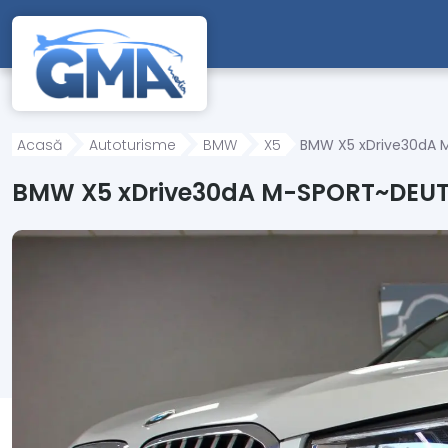
Mergi direct la conținutul principal
Acasă
Autoturisme
BMW
X5
BMW X5 xDrive30dA 
BMW X5 xDrive30dA M-SPORT~DEUTS