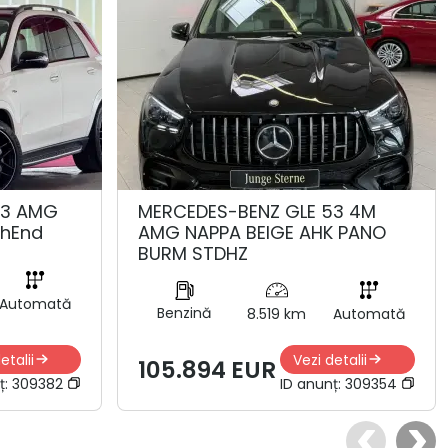
53 AMG
MERCEDES-BENZ GLE 53 4M
ghEnd
AMG NAPPA BEIGE AHK PANO
BURM STDHZ
Automată
Benzină
8.519 km
Automată
etalii
Vezi detalii
105.894 EUR
ț:
309382
ID anunț:
309354