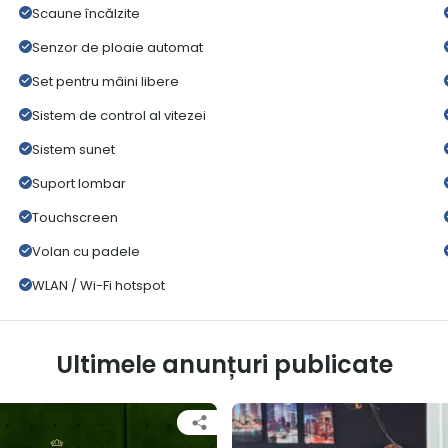
Scaune încălzite
Senzor de ploaie automat
Set pentru mâini libere
Sistem de control al vitezei
Sistem sunet
Suport lombar
Touchscreen
Volan cu padele
WLAN / Wi-Fi hotspot
Ultimele anunțuri publicate