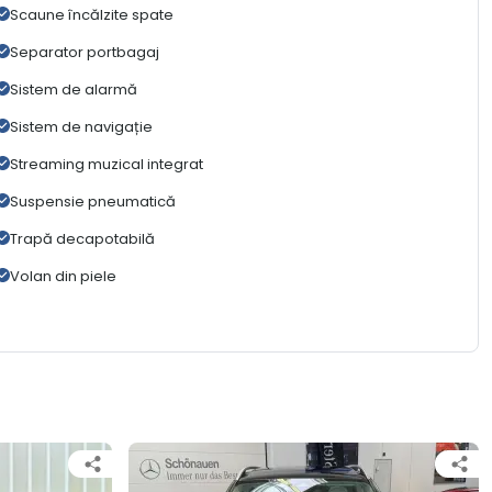
Scaune încălzite spate
Separator portbagaj
Sistem de alarmă
Sistem de navigație
Streaming muzical integrat
Suspensie pneumatică
Trapă decapotabilă
Volan din piele