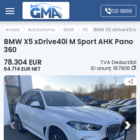
Mergi direct la conținutul principal
021 9869
Acasă
Acasă
Autoturisme
BMW
X5
BMW X5 xDrive40i M 
BMW X5 xDrive40i M Sport AHK Pano
Autoturisme
360
78.304 EUR
TVA Deductibil
Motociclete
ID anunț:
187906
64.714 EUR NET
Autoutilitare
Alte tipuri vehicule
Despre Noi
Contact