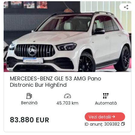
MERCEDES-BENZ GLE 53 AMG Pano
Distronic Bur HighEnd
Benzină
45.703 km
Automată
Vezi detalii
83.880 EUR
ID anunț:
309382