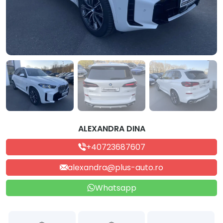
ALEXANDRA DINA
+40723687607
alexandra@plus-auto.ro
Whatsapp