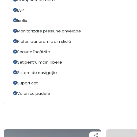
ESP
Isofix
Monitorizare presiune anvelope
Plafon panoramic din sticlă
Scaune încălzite
Set pentru mâini libere
Sistem de navigație
Suport cot
Volan cu padele