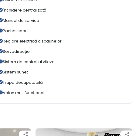
Închidere centralizată
Manual de service
Pachet sport
Reglare electrică a scaunelor
Servodirecție
Sistem de control al vitezei
Sistem sunet
Trapă decapotabilă
Volan multifuncțional