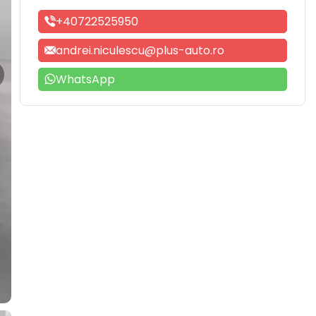
+40722525950
andrei.niculescu@plus-auto.ro
WhatsApp