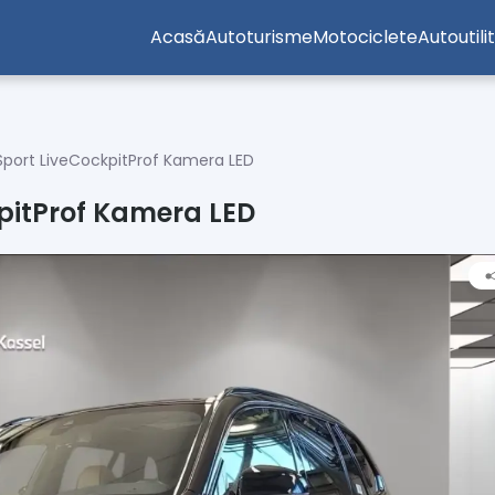
Acasă
Autoturisme
Motociclete
Autoutili
Sport LiveCockpitProf Kamera LED
pitProf Kamera LED