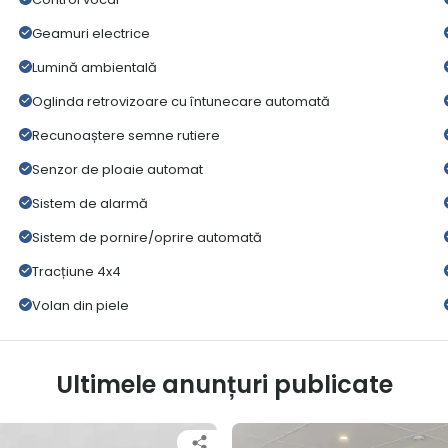
Geamuri electrice
Lumină ambientală
Oglinda retrovizoare cu întunecare automată
Recunoaștere semne rutiere
Senzor de ploaie automat
Sistem de alarmă
Sistem de pornire/oprire automată
Tracțiune 4x4
Volan din piele
Ultimele anunțuri publicate