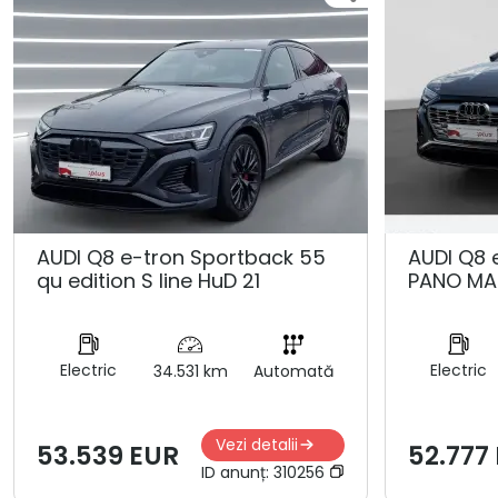
AUDI Q8 e-tron Sportback 55
AUDI Q8 
qu edition S line HuD 21
PANO MA
Electric
Electric
34.531 km
Automată
Vezi detalii
53.539 EUR
52.777
ID anunț:
310256