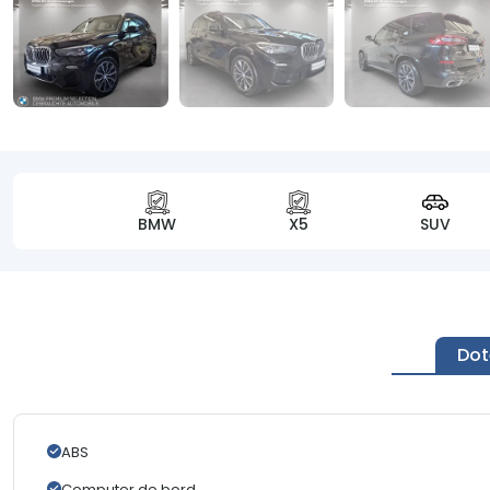
BMW
X5
SUV
Dot
ABS
Computer de bord