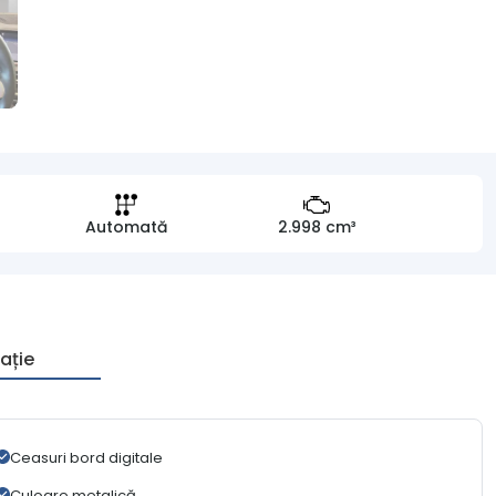
Automată
2.998 cm³
ație
Ceasuri bord digitale
Culoare metalică