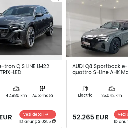
e-tron Q S LINE LM22
AUDI Q8 Sportback e-
TRIX-LED
quattro S-Line AHK Ma
Electric
42.880 km
Automată
35.042 km
Vezi detalii
Vezi 
 EUR
52.265 EUR
ID anunț:
310255
ID anu