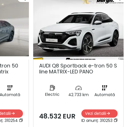
tron 50
AUDI Q8 Sportback e-tron 50 S
trix
line MATRIX-LED PANO
Electric
Automată
42.733 km
Automată
detalii
Vezi detalii
48.532 EUR
nț:
310254
ID anunț:
310253