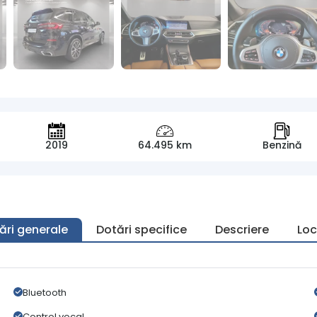
2019
64.495 km
Benzină
ări generale
Dotări specifice
Descriere
Loc
Bluetooth
Control vocal