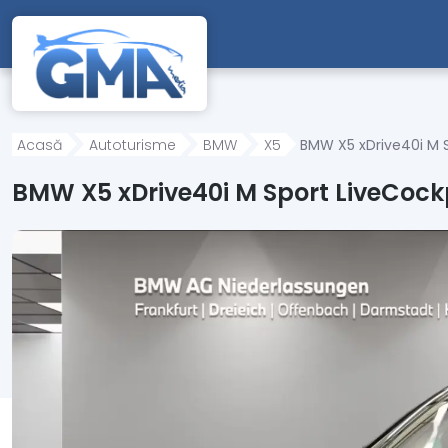
Mergi direct la conținutul principal
Acasă
Autoturisme
BMW
X5
BMW X5 xDrive40i M 
BMW X5 xDrive40i M Sport LiveCock