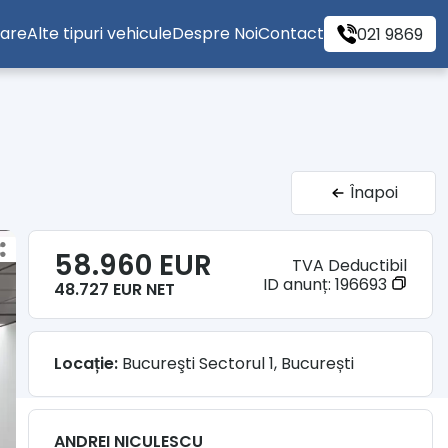
tare
Alte tipuri vehicule
Despre Noi
Contact
021 9869
Înapoi
58.960 EUR
TVA Deductibil
ID anunț:
196693
48.727 EUR NET
Locație:
Bucureşti Sectorul 1, București
ANDREI NICULESCU