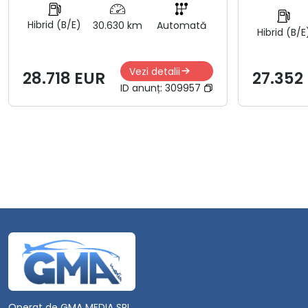
Hibrid (B/E)
30.630 km
Automată
Hibrid (B/E
Vezi detalii
28.718 EUR
27.352
ID anunț:
309957
Operat de GMA MEDIA SRL