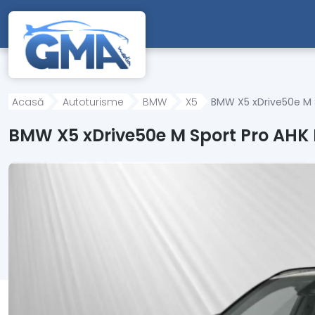
Mergi direct la conținutul principal
Acasă
Autoturisme
BMW
X5
BMW X5 xDrive50e M 
BMW X5 xDrive50e M Sport Pro AHK