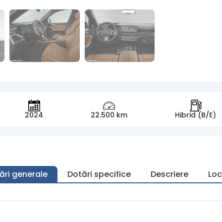
2024
22.500 km
Hibrid (B/E)
ări generale
Dotări specifice
Descriere
Loc