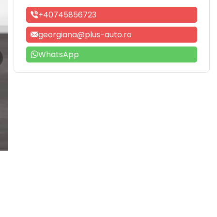
+40745856723
georgiana@plus-auto.ro
WhatsApp