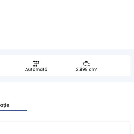
Automată
2.998 cm³
ație