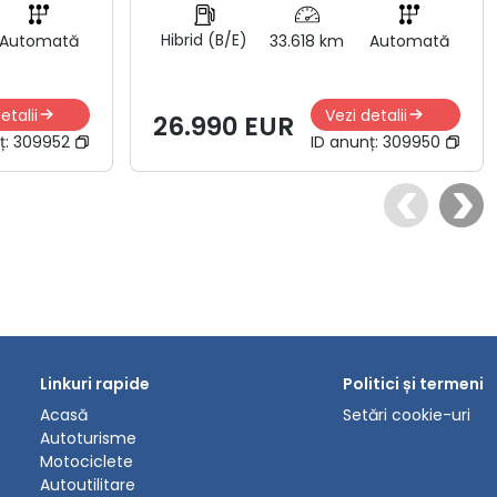
Hibrid (B/E)
Automată
33.618 km
Automată
etalii
Vezi detalii
26.990 EUR
ț:
309952
ID anunț:
309950
Linkuri rapide
Politici și termeni
Acasă
Setări cookie-uri
Autoturisme
Motociclete
Autoutilitare