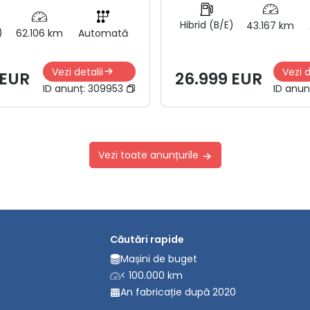
Hibrid (B/E)
43.167 km
)
62.106 km
Automată
Vezi detalii
Vezi d
 EUR
26.999 EUR
ID anunț:
309953
ID anun
Vezi toate anunțurile
Căutări rapide
Mașini de buget
< 100.000 km
An fabricație după 2020