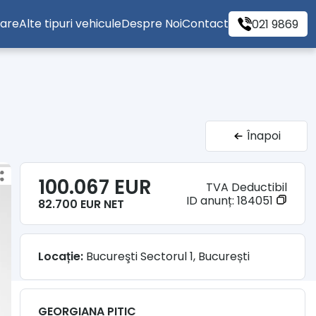
tare
Alte tipuri vehicule
Despre Noi
Contact
021 9869
Înapoi
100.067 EUR
TVA Deductibil
ID anunț:
184051
82.700 EUR NET
Locație:
Bucureşti Sectorul 1, București
GEORGIANA PITIC