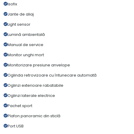
Isofix
Jante de aliaj
Light sensor
Lumină ambientală
Manual de service
Monitor unghi mort
Monitorizare presiune anvelope
Oglinda retrovizoare cu întunecare automată
Oglinzi exterioare rabatabile
Oglinzi laterale electrice
Pachet sport
Plafon panoramic din sticlă
Port USB