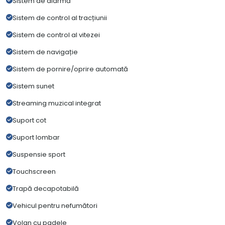
Sistem de alarmă
Sistem de control al tracțiunii
Sistem de control al vitezei
Sistem de navigație
Sistem de pornire/oprire automată
Sistem sunet
Streaming muzical integrat
Suport cot
Suport lombar
Suspensie sport
Touchscreen
Trapă decapotabilă
Vehicul pentru nefumători
Volan cu padele