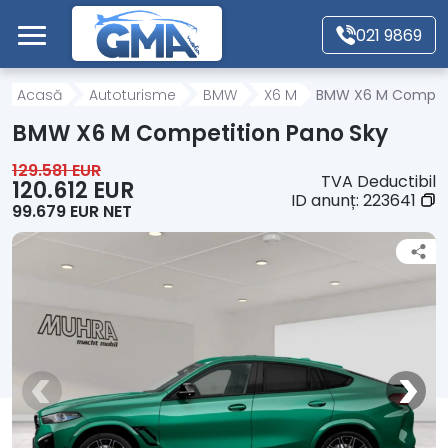
Mergi direct la conținutul principal
021 9869
Acasă
Acasă
Autoturisme
BMW
X6 M
BMW X6 M Competi
BMW X6 M Competition Pano Sky
Autoturisme
129.581 EUR
TVA Deductibil
120.612 EUR
ID anunț:
223641
99.679 EUR NET
Motociclete
Autoutilitare
Alte tipuri vehicule
Despre Noi
Contact