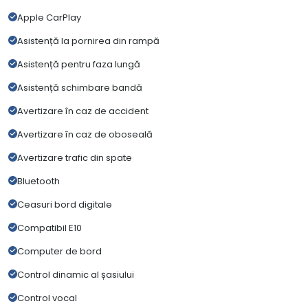
Apple CarPlay
Asistență la pornirea din rampă
Asistență pentru faza lungă
Asistență schimbare bandă
Avertizare în caz de accident
Avertizare în caz de oboseală
Avertizare trafic din spate
Bluetooth
Ceasuri bord digitale
Compatibil E10
Computer de bord
Control dinamic al șasiului
Control vocal