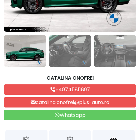
CATALINA ONOFREI
+40745811897
catalina.onofrei@plus-auto.ro
Whatsapp