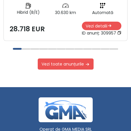
Hibrid (B/E)
30.630 km
Automată
Vezi detalii
28.718 EUR
ID anunț:
309957
Vezi toate anunțurile
Operat de GMA MEDIA SRL