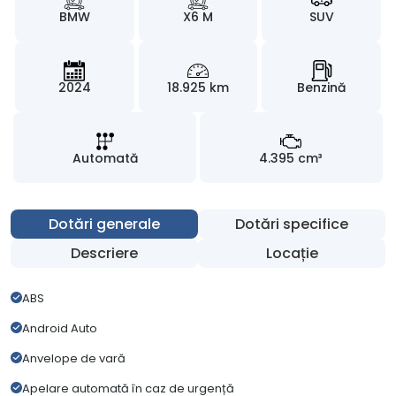
BMW
X6 M
SUV
2024
18.925 km
Benzină
Automată
4.395 cm³
Dotări generale
Dotări specifice
Descriere
Locație
ABS
Android Auto
Anvelope de vară
Apelare automată în caz de urgență