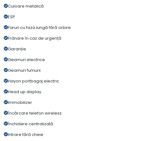
Culoare metalică
ESP
Faruri cu faza lungă fără orbire
Frânare în caz de urgență
Garanție
Geamuri electrice
Geamuri fumurii
Hayon portbagaj electric
Head up display
Immobilizer
Încărcare telefon wireless
Închidere centralizată
Intrare fără cheie