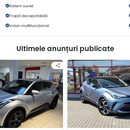
Sistem sunet
Trapă decapotabilă
Volan multifuncțional
Ultimele anunțuri publicate