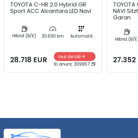
TOYOTA C-HR 2.0 Hybrid GR
TOYOTA 
Sport ACC Alcantara LED Navi
NAVI Sit
Garan
Hibrid (B/E)
30.630 km
Automată
Hibrid (B/E
Vezi detalii
28.718 EUR
27.352
ID anunț:
309957