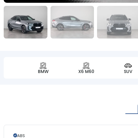
BMW
X6 M60
SUV
ABS