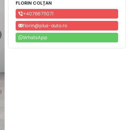
FLORIN COLȚAN
+40766711071
florin@plus-auto.ro
WhatsApp