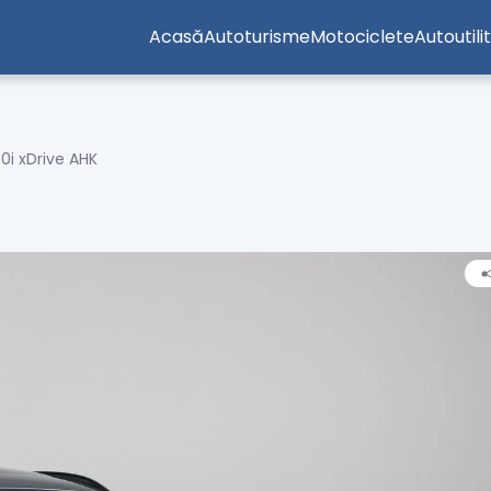
Acasă
Autoturisme
Motociclete
Autoutili
i xDrive AHK