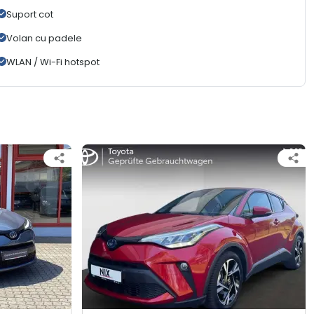
Suport cot
Volan cu padele
WLAN / Wi-Fi hotspot