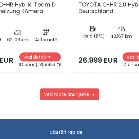
C-HR Hybrid Team D
TOYOTA C-HR 2.0 Hyb
zheizung KAmera
Deutschland
Hibrid (B/E)
43.167 km
)
62.106 km
Automată
Vezi detalii
Vezi d
 EUR
26.999 EUR
ID anunț:
309953
ID anun
Vezi toate anunțurile
Căutări rapide