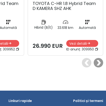
rid Team
TOYOTA C-HR 1.8 Hybrid Team
D KAMERA SHZ AHK
Hibrid (B/E)
Automată
33.618 km
Automată
etalii
Vezi detalii
26.990 EUR
ț:
309952
ID anunț:
309950
Linkuri rapide
Politici și termeni