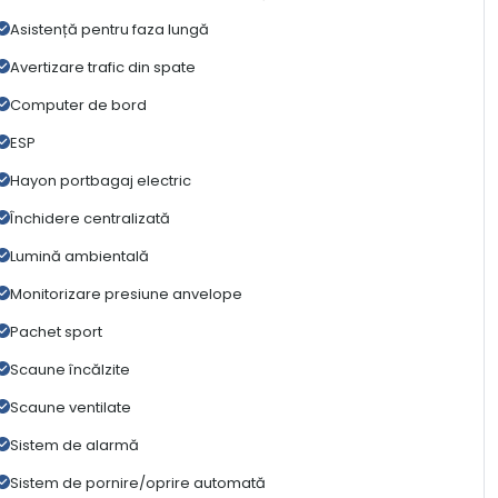
Asistență pentru faza lungă
Avertizare trafic din spate
Computer de bord
ESP
Hayon portbagaj electric
Închidere centralizată
Lumină ambientală
Monitorizare presiune anvelope
Pachet sport
Scaune încălzite
Scaune ventilate
Sistem de alarmă
Sistem de pornire/oprire automată