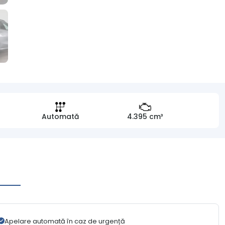
Automată
4.395 cm³
Apelare automată în caz de urgență