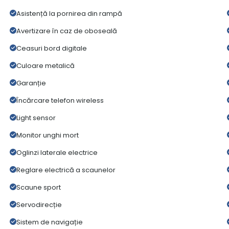
Asistență la pornirea din rampă
Avertizare în caz de oboseală
Ceasuri bord digitale
Culoare metalică
Garanție
Încărcare telefon wireless
Light sensor
Monitor unghi mort
Oglinzi laterale electrice
Reglare electrică a scaunelor
Scaune sport
Servodirecție
Sistem de navigație