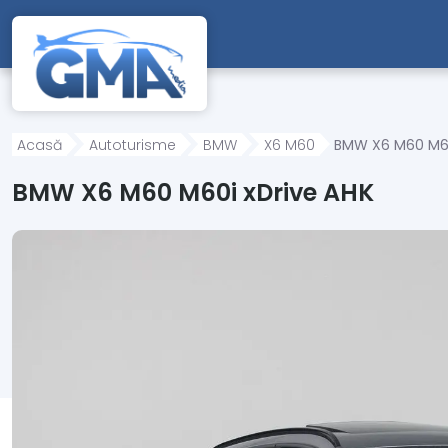
Mergi direct la conținutul principal
Acasă
Autoturisme
BMW
X6 M60
BMW X6 M60 M60
BMW X6 M60 M60i xDrive AHK