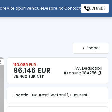
tare
Alte tipuri vehicule
Despre Noi
Contact
021 9869
Înapoi
110.089 EUR
TVA Deductibil
96.146 EUR
ID anunț:
284256
79.460 EUR NET
Locație:
Bucureşti Sectorul 1, București