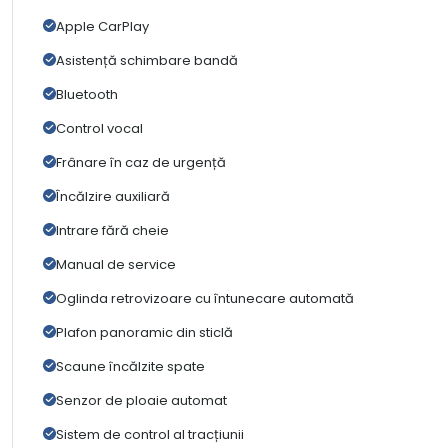
Apple CarPlay
Asistență schimbare bandă
Bluetooth
Control vocal
Frânare în caz de urgență
Încălzire auxiliară
Intrare fără cheie
Manual de service
Oglinda retrovizoare cu întunecare automată
Plafon panoramic din sticlă
Scaune încălzite spate
Senzor de ploaie automat
Sistem de control al tracțiunii