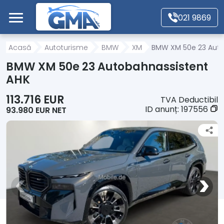
Mergi direct la conținutul principal
021 9869
Acasă
Acasă
Autoturisme
BMW
XM
BMW XM 50e 23 Auto
BMW XM 50e 23 Autobahnassistent
Autoturisme
AHK
113.716 EUR
TVA Deductibil
Motociclete
ID anunț:
197556
93.980 EUR NET
Autoutilitare
Alte tipuri vehicule
Despre Noi
Contact