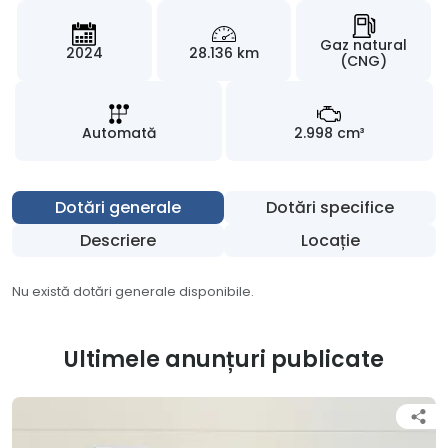
Gaz natural
2024
28.136 km
(CNG)
Automată
2.998 cm³
Dotări generale
Dotări specifice
Descriere
Locație
Nu există dotări generale disponibile.
Ultimele anunțuri publicate