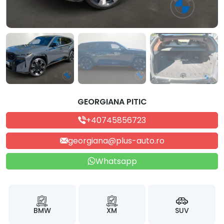
GEORGIANA PITIC
+40745856723
georgiana@plus-auto.ro
Whatsapp
BMW
XM
SUV