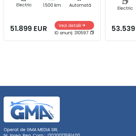
Electric
1.500 km
Automată
Electric
Vezi detalii
51.899 EUR
53.539
ID anunț:
310597
Operat de GMA MEDIA SRL
Nr. Inreg. Reg. Com.: J2020012591400