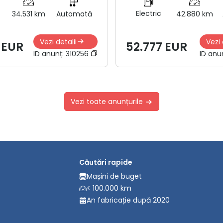
Electric
34.531 km
Automată
42.880 km
Vezi detalii
Vezi 
 EUR
52.777 EUR
ID anunț:
310256
ID anu
Vezi toate anunțurile
Căutări rapide
Mașini de buget
< 100.000 km
An fabricație după 2020