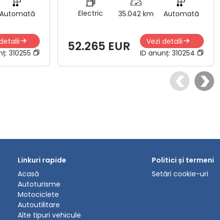
Electric
Automată
35.042 km
Automată
detalii
Vezi detalii
52.265 EUR
nț:
310255
ID anunț:
310254
Linkuri rapide
Politici și termeni
Acasă
Setări cookie-uri
Autoturisme
Motociclete
Autoutilitare
Alte tipuri vehicule