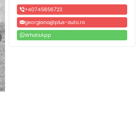
+40745856723
georgiana@plus-auto.ro
WhatsApp