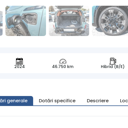
2024
46.750 km
Hibrid (B/E)
ări generale
Dotări specifice
Descriere
Loc