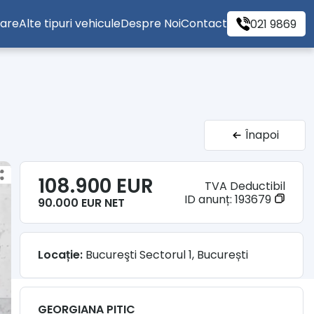
tare
Alte tipuri vehicule
Despre Noi
Contact
021 9869
Înapoi
108.900 EUR
TVA Deductibil
ID anunț:
193679
90.000 EUR NET
Locație:
Bucureşti Sectorul 1, București
GEORGIANA PITIC