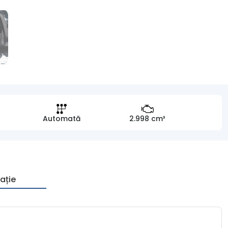
Automată
2.998 cm³
ație