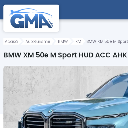
Mergi direct la conținutul principal
Acasă
Autoturisme
BMW
XM
BMW XM 50e M Sport
BMW XM 50e M Sport HUD ACC AHK