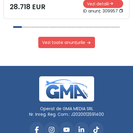
Vezi detalii
28.718 EUR
ID anunț:
309957
Vezi toate anunțurile
Operat de GMA MEDIA SRL
Nr. Inreg. Reg. Com.: J2020012591400