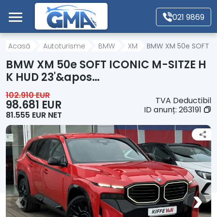
Mergi direct la conținutul principal
021 9869
Acasă
Acasă
Autoturisme
BMW
XM
BMW XM 50e SOFT IC
BMW XM 50e SOFT ICONIC M-SITZE H
Autoturisme
K HUD 23'&apos…
102.910 EUR
TVA Deductibil
Motociclete
98.681 EUR
ID anunț:
263191
81.555 EUR NET
Autoutilitare
Alte tipuri vehicule
Despre Noi
Contact