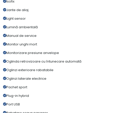
Isofix
Jante de aliaj
Light sensor
Lumină ambientală
Manual de service
Monitor unghi mort
Monitorizare presiune anvelope
Oglinda retrovizoare cu întunecare automată
Oglinzi exterioare rabatabile
Oglinzi laterale electrice
Pachet sport
Plug-in hybrid
Port USB
Rabatare scaun pasager