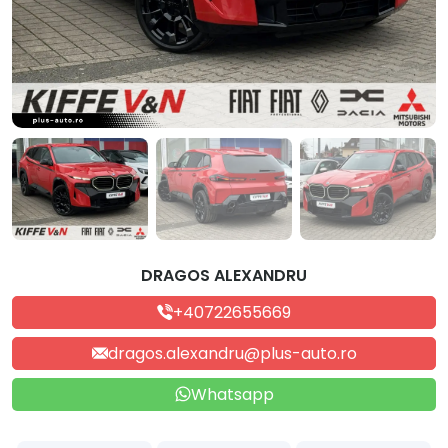
DRAGOS ALEXANDRU
+40722655669
dragos.alexandru@plus-auto.ro
Whatsapp