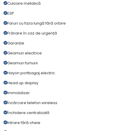
Culoare metalică
ESP
Faruri cu faza lungă fără orbire
Frânare în caz de urgență
Garanție
Geamuri electrice
Geamuri fumurii
Hayon portbagaj electric
Head up display
Immobilizer
Încărcare telefon wireless
Închidere centralizată
Intrare fără cheie