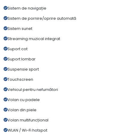
Sistem de navigație
Sistem de pornire/oprire automată
Sistem sunet
Streaming muzical integrat
Suport cot
Suport lombar
Suspensie sport
Touchscreen
Vehicul pentru nefumători
Volan cu padele
Volan din piele
Volan multifuncțional
WLAN / Wi-Fi hotspot