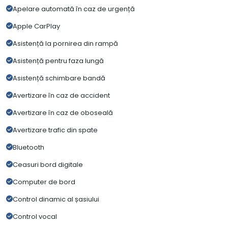
Apelare automată în caz de urgență
Apple CarPlay
Asistență la pornirea din rampă
Asistență pentru faza lungă
Asistență schimbare bandă
Avertizare în caz de accident
Avertizare în caz de oboseală
Avertizare trafic din spate
Bluetooth
Ceasuri bord digitale
Computer de bord
Control dinamic al șasiului
Control vocal