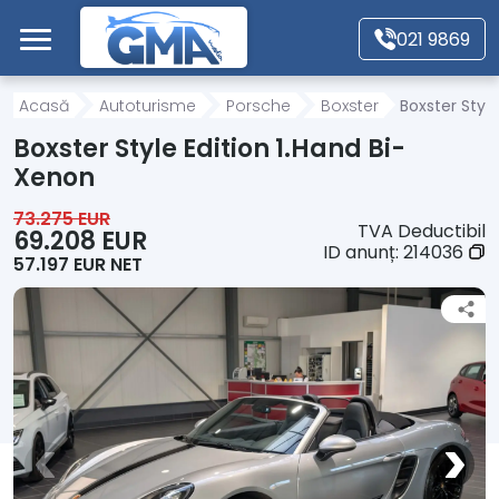
Mergi direct la conținutul principal
021 9869
Acasă
Acasă
Autoturisme
Porsche
Boxster
Boxster Styl
Boxster Style Edition 1.Hand Bi-
Autoturisme
Xenon
73.275 EUR
TVA Deductibil
Motociclete
69.208 EUR
ID anunț:
214036
57.197 EUR NET
Autoutilitare
Alte tipuri vehicule
Despre Noi
Contact