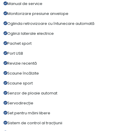
Manual de service
Monitorizare presiune anvelope
Oglinda retrovizoare cu întunecare automată
Oglinzi laterale electrice
Pachet sport
Port USB
Revizie recentă
Scaune încălzite
Scaune sport
Senzor de ploaie automat
Servodirecție
Set pentru mâini libere
Sistem de control al tracțiunii