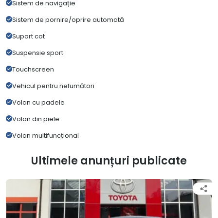
Sistem de navigație
Sistem de pornire/oprire automată
Suport cot
Suspensie sport
Touchscreen
Vehicul pentru nefumători
Volan cu padele
Volan din piele
Volan multifuncțional
Ultimele anunțuri publicate