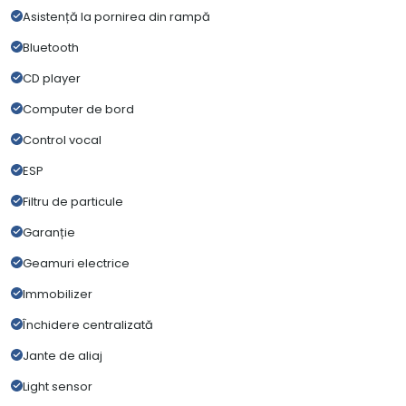
Asistență la pornirea din rampă
Bluetooth
CD player
Computer de bord
Control vocal
ESP
Filtru de particule
Garanție
Geamuri electrice
Immobilizer
Închidere centralizată
Jante de aliaj
Light sensor