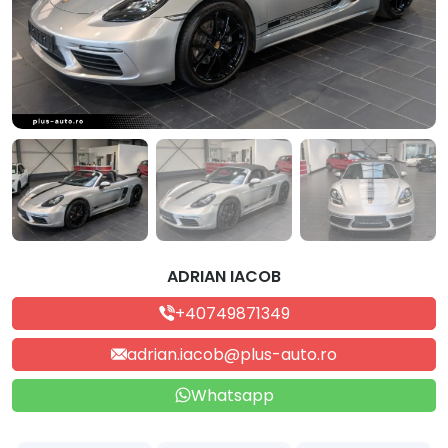
ADRIAN IACOB
+40749871349
adrian.iacob@plus-auto.ro
Whatsapp