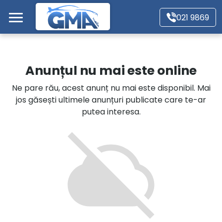
Mergi direct la conținutul principal
021 9869
Acasă
Anunțul nu mai este online
Autoturisme
Ne pare rău, acest anunț nu mai este disponibil. Mai
jos găsești ultimele anunțuri publicate care te-ar
Motociclete
putea interesa.
Autoutilitare
Alte tipuri vehicule
Despre Noi
Contact