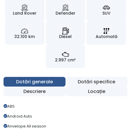
Land Rover
Defender
SUV
32.100 km
Diesel
Automată
2.997 cm³
Dotări generale
Dotări specifice
Descriere
Locație
ABS
Android Auto
Anvelope All season