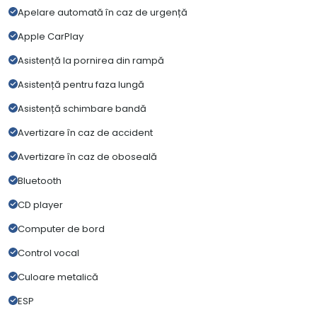
Apelare automată în caz de urgență
Apple CarPlay
Asistență la pornirea din rampă
Asistență pentru faza lungă
Asistență schimbare bandă
Avertizare în caz de accident
Avertizare în caz de oboseală
Bluetooth
CD player
Computer de bord
Control vocal
Culoare metalică
ESP