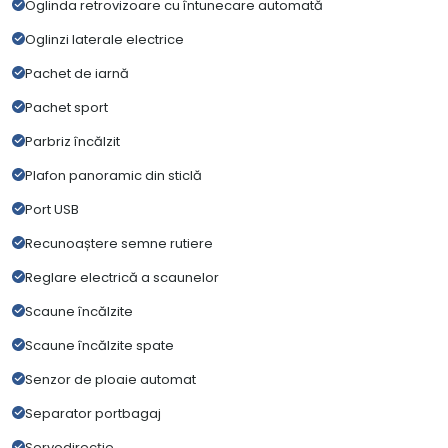
Oglinda retrovizoare cu întunecare automată
Oglinzi laterale electrice
Pachet de iarnă
Pachet sport
Parbriz încălzit
Plafon panoramic din sticlă
Port USB
Recunoaștere semne rutiere
Reglare electrică a scaunelor
Scaune încălzite
Scaune încălzite spate
Senzor de ploaie automat
Separator portbagaj
Servodirecție