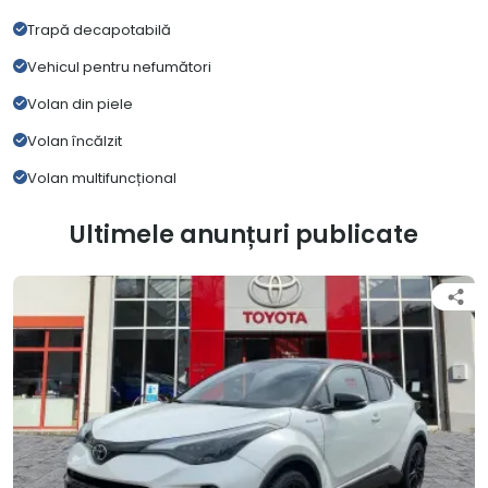
Trapă decapotabilă
Vehicul pentru nefumători
Volan din piele
Volan încălzit
Volan multifuncțional
Ultimele anunțuri publicate