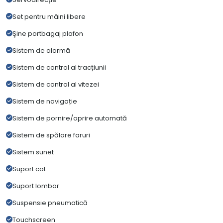
Set pentru mâini libere
Şine portbagaj plafon
Sistem de alarmă
Sistem de control al tracțiunii
Sistem de control al vitezei
Sistem de navigație
Sistem de pornire/oprire automată
Sistem de spălare faruri
Sistem sunet
Suport cot
Suport lombar
Suspensie pneumatică
Touchscreen