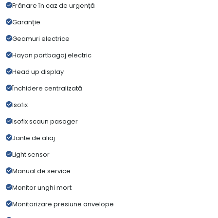
Frânare în caz de urgență
Garanție
Geamuri electrice
Hayon portbagaj electric
Head up display
Închidere centralizată
Isofix
Isofix scaun pasager
Jante de aliaj
Light sensor
Manual de service
Monitor unghi mort
Monitorizare presiune anvelope