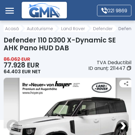
Mergi direct la conținutul principal
021 9869
Acasă
Acasă
Autoturisme
Land Rover
Defender
Defende
Defender 110 D300 X-Dynamic SE
Autoturisme
AHK Pano HUD DAB
86.062 EUR
TVA Deductibil
Motociclete
77.928 EUR
ID anunț:
211447
64.403 EUR NET
Autoutilitare
Alte tipuri vehicule
Despre Noi
Contact