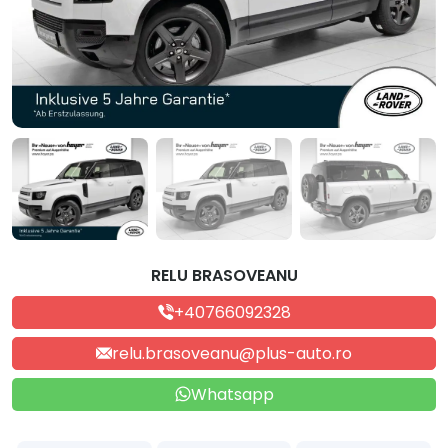
RELU BRASOVEANU
+40766092328
relu.brasoveanu@plus-auto.ro
Whatsapp