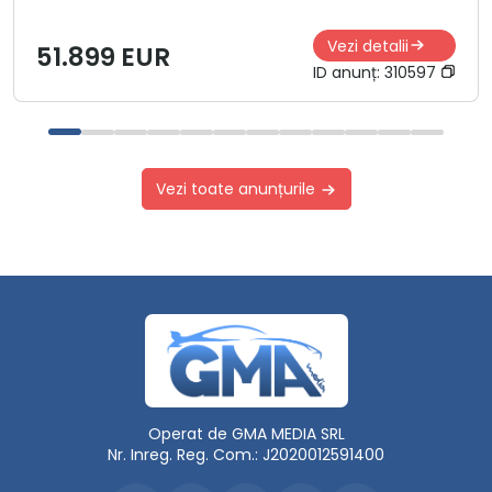
Vezi detalii
51.899 EUR
ID anunț:
310597
Vezi toate anunțurile
Operat de GMA MEDIA SRL
Nr. Inreg. Reg. Com.: J2020012591400