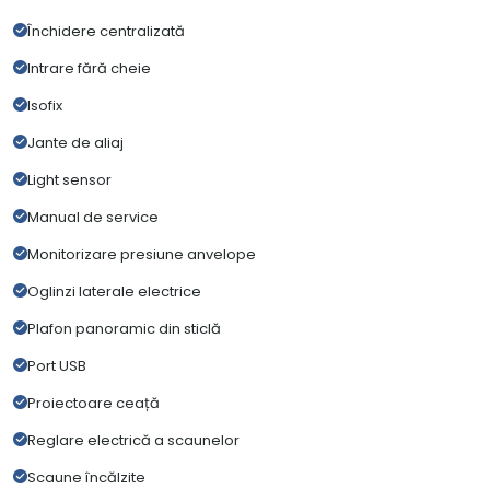
Închidere centralizată
Intrare fără cheie
Isofix
Jante de aliaj
Light sensor
Manual de service
Monitorizare presiune anvelope
Oglinzi laterale electrice
Plafon panoramic din sticlă
Port USB
Proiectoare ceață
Reglare electrică a scaunelor
Scaune încălzite