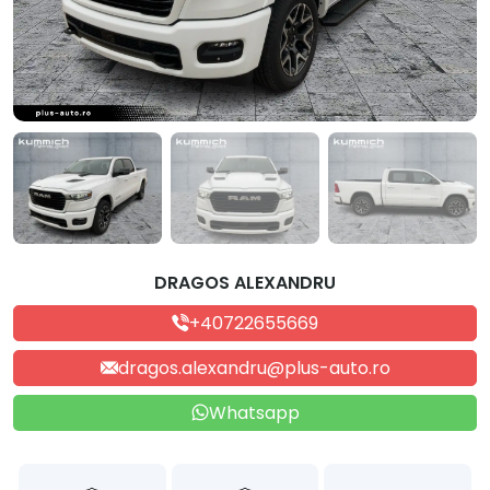
DRAGOS ALEXANDRU
+40722655669
dragos.alexandru@plus-auto.ro
Whatsapp