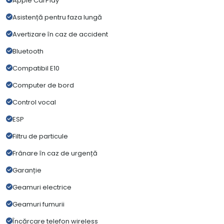
Apple CarPlay
Asistență pentru faza lungă
Avertizare în caz de accident
Bluetooth
Compatibil E10
Computer de bord
Control vocal
ESP
Filtru de particule
Frânare în caz de urgență
Garanție
Geamuri electrice
Geamuri fumurii
Încărcare telefon wireless