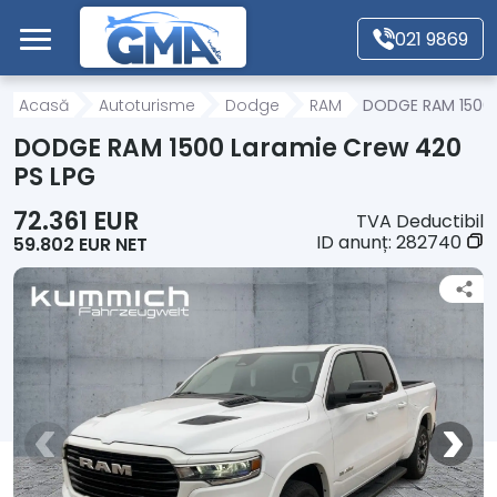
Mergi direct la conținutul principal
021 9869
Acasă
Acasă
Autoturisme
Dodge
RAM
DODGE RAM 1500 
DODGE RAM 1500 Laramie Crew 420
Autoturisme
PS LPG
72.361 EUR
TVA Deductibil
Motociclete
ID anunț:
282740
59.802 EUR NET
Autoutilitare
Alte tipuri vehicule
Despre Noi
Contact