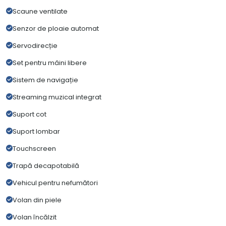
Scaune ventilate
Senzor de ploaie automat
Servodirecție
Set pentru mâini libere
Sistem de navigație
Streaming muzical integrat
Suport cot
Suport lombar
Touchscreen
Trapă decapotabilă
Vehicul pentru nefumători
Volan din piele
Volan încălzit