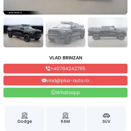
VLAD BRINZAN
+40764242795
vlad@plus-auto.ro
Whatsapp
Dodge
RAM
SUV