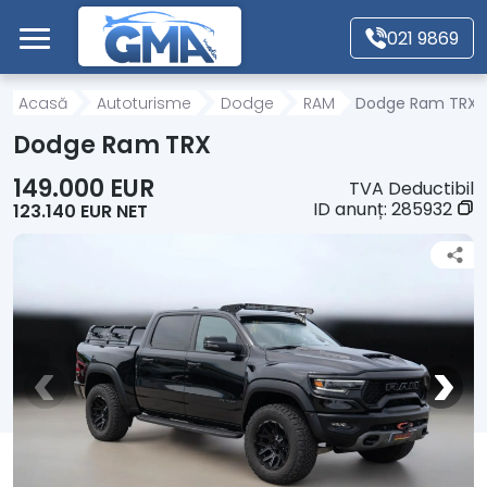
Mergi direct la conținutul principal
021 9869
Acasă
Acasă
Autoturisme
Dodge
RAM
Dodge Ram TRX
Dodge Ram TRX
Autoturisme
149.000 EUR
TVA Deductibil
ID anunț:
285932
123.140 EUR NET
Motociclete
Autoutilitare
Alte tipuri vehicule
Despre Noi
Contact