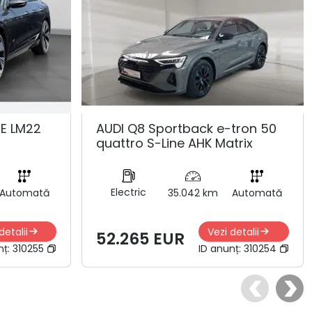
NE LM22
AUDI Q8 Sportback e-tron 50
quattro S-Line AHK Matrix
Electric
Automată
35.042 km
Automată
detalii
Vezi detalii
52.265 EUR
nț:
310255
ID anunț:
310254