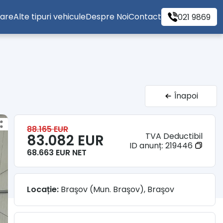
tare
Alte tipuri vehicule
Despre Noi
Contact
021 9869
Înapoi
88.165 EUR
TVA Deductibil
83.082 EUR
ID anunț:
219446
68.663 EUR NET
Locație:
Braşov (Mun. Braşov), Braşov