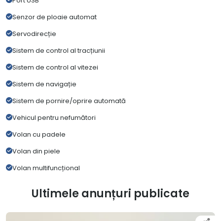
Port USB
Senzor de ploaie automat
Servodirecție
Sistem de control al tracțiunii
Sistem de control al vitezei
Sistem de navigație
Sistem de pornire/oprire automată
Vehicul pentru nefumători
Volan cu padele
Volan din piele
Volan multifuncțional
Ultimele anunțuri publicate