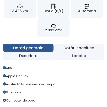
3.495 km
Hibrid (B/E)
Automată
2.992 cm³
Dotări generale
Dotări specifice
Descriere
Locație
ABS
Apple CarPlay
Asistență la pornirea din rampă
Bluetooth
Computer de bord