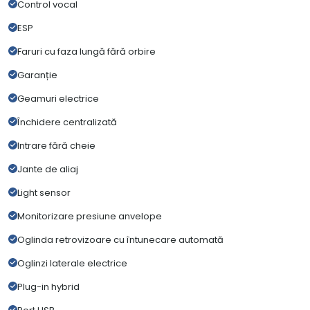
Control vocal
ESP
Faruri cu faza lungă fără orbire
Garanție
Geamuri electrice
Închidere centralizată
Intrare fără cheie
Jante de aliaj
Light sensor
Monitorizare presiune anvelope
Oglinda retrovizoare cu întunecare automată
Oglinzi laterale electrice
Plug-in hybrid