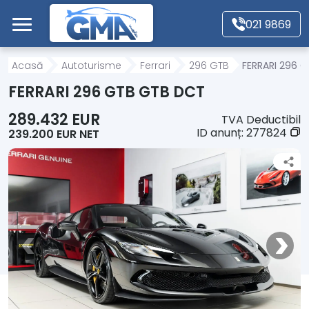
Mergi direct la conținutul principal
021 9869
Acasă
Acasă
Autoturisme
Ferrari
296 GTB
FERRARI 296 
FERRARI 296 GTB GTB DCT
Autoturisme
289.432 EUR
TVA Deductibil
ID anunț:
277824
239.200 EUR NET
Motociclete
Autoutilitare
Alte tipuri vehicule
Despre Noi
Contact