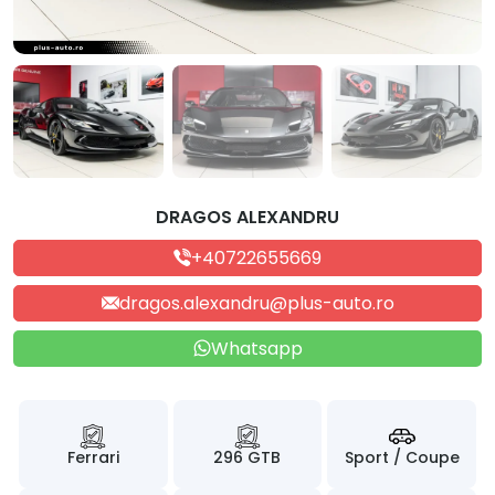
DRAGOS ALEXANDRU
+40722655669
dragos.alexandru@plus-auto.ro
Whatsapp
Ferrari
296 GTB
Sport / Coupe