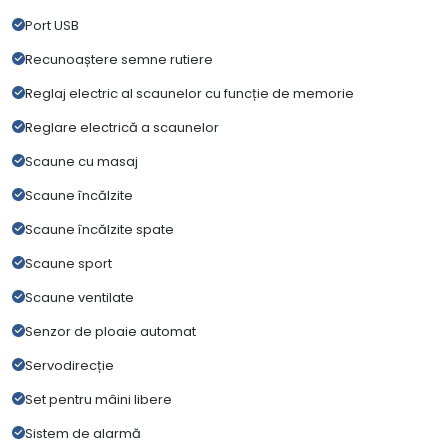
Port USB
Recunoaștere semne rutiere
Reglaj electric al scaunelor cu funcție de memorie
Reglare electrică a scaunelor
Scaune cu masaj
Scaune încălzite
Scaune încălzite spate
Scaune sport
Scaune ventilate
Senzor de ploaie automat
Servodirecție
Set pentru mâini libere
Sistem de alarmă