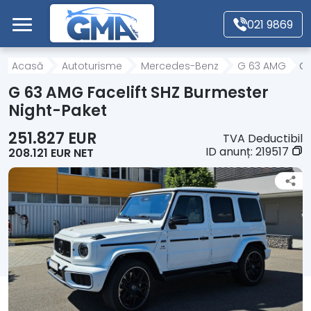
Mergi direct la conținutul principal
021 9869
Acasă
Acasă
Autoturisme
Mercedes-Benz
G 63 AMG
G 
G 63 AMG Facelift SHZ Burmester
Autoturisme
Night-Paket
251.827 EUR
TVA Deductibil
Motociclete
ID anunț:
219517
208.121 EUR NET
Autoutilitare
Alte tipuri vehicule
Despre Noi
Contact