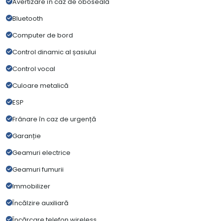
Avertizare în caz de oboseală
Bluetooth
Computer de bord
Control dinamic al șasiului
Control vocal
Culoare metalică
ESP
Frânare în caz de urgență
Garanție
Geamuri electrice
Geamuri fumurii
Immobilizer
Încălzire auxiliară
Încărcare telefon wireless