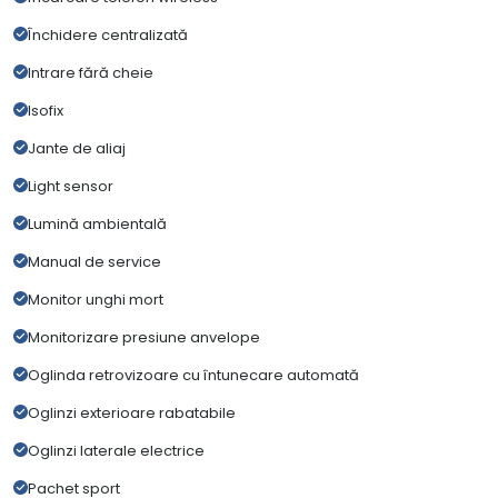
Închidere centralizată
Intrare fără cheie
Isofix
Jante de aliaj
Light sensor
Lumină ambientală
Manual de service
Monitor unghi mort
Monitorizare presiune anvelope
Oglinda retrovizoare cu întunecare automată
Oglinzi exterioare rabatabile
Oglinzi laterale electrice
Pachet sport