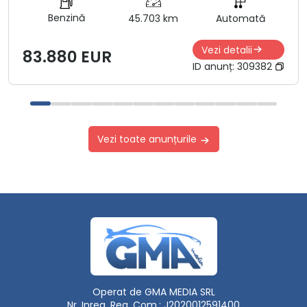
Benzină
45.703 km
Automată
Vezi detalii
83.880 EUR
ID anunț:
309382
Vezi toate anunțurile
Operat de GMA MEDIA SRL
Nr. Inreg. Reg. Com.: J2020012591400