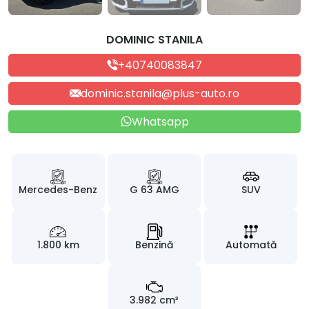
DOMINIC STANILA
+40740083847
dominic.stanila@plus-auto.ro
Whatsapp
Mercedes-Benz
G 63 AMG
SUV
1.800 km
Benzină
Automată
3.982 cm³