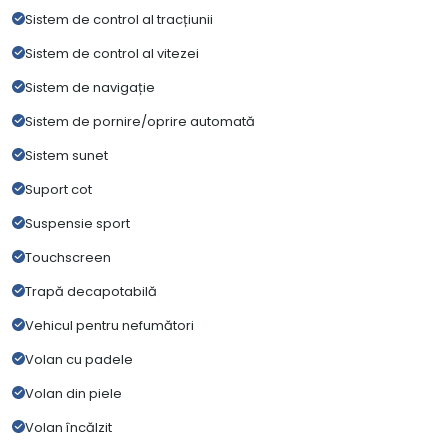
Sistem de control al tracțiunii
Sistem de control al vitezei
Sistem de navigație
Sistem de pornire/oprire automată
Sistem sunet
Suport cot
Suspensie sport
Touchscreen
Trapă decapotabilă
Vehicul pentru nefumători
Volan cu padele
Volan din piele
Volan încălzit