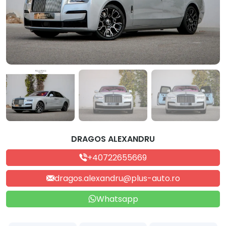
DRAGOS ALEXANDRU
+40722655669
dragos.alexandru@plus-auto.ro
Whatsapp