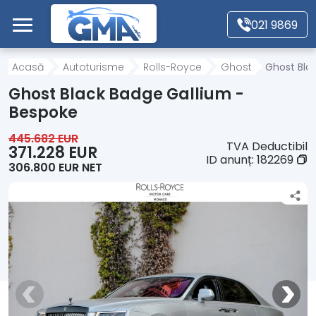
Mergi direct la conținutul principal
021 9869
Acasă
Acasă
Autoturisme
Rolls-Royce
Ghost
Ghost Bla
Ghost Black Badge Gallium -
Autoturisme
Bespoke
445.682 EUR
TVA Deductibil
Motociclete
371.228 EUR
ID anunț:
182269
306.800 EUR NET
Autoutilitare
Alte tipuri vehicule
Despre Noi
Contact