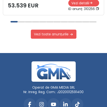
Vezi detalii
53.539 EUR
ID anunț:
310256
Vezi toate anunțurile
Operat de GMA MEDIA SRL
Nr. Inreg. Reg. Com.: J2020012591400