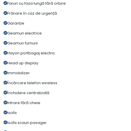
Faruri cu faza lungă fără orbire
Frânare în caz de urgență
Garanție
Geamuri electrice
Geamuri fumurii
Hayon portbagaj electric
Head up display
Immobilizer
Încărcare telefon wireless
Închidere centralizată
Intrare fără cheie
Isofix
Isofix scaun pasager