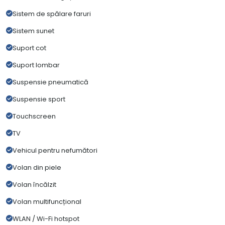
Sistem de spălare faruri
Sistem sunet
Suport cot
Suport lombar
Suspensie pneumatică
Suspensie sport
Touchscreen
TV
Vehicul pentru nefumători
Volan din piele
Volan încălzit
Volan multifuncțional
WLAN / Wi-Fi hotspot