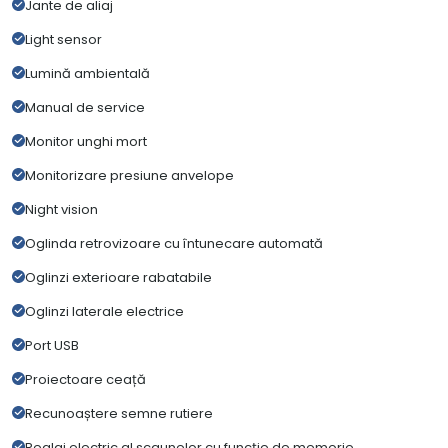
Jante de aliaj
Light sensor
Lumină ambientală
Manual de service
Monitor unghi mort
Monitorizare presiune anvelope
Night vision
Oglinda retrovizoare cu întunecare automată
Oglinzi exterioare rabatabile
Oglinzi laterale electrice
Port USB
Proiectoare ceață
Recunoaștere semne rutiere
Reglaj electric al scaunelor cu funcție de memorie