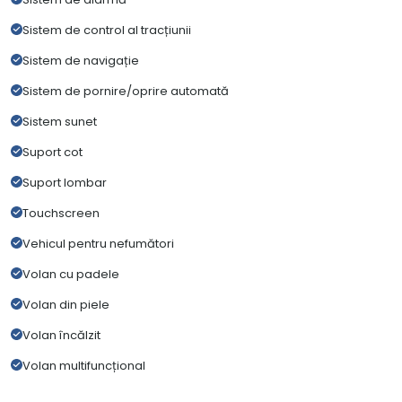
Sistem de control al tracțiunii
Sistem de navigație
Sistem de pornire/oprire automată
Sistem sunet
Suport cot
Suport lombar
Touchscreen
Vehicul pentru nefumători
Volan cu padele
Volan din piele
Volan încălzit
Volan multifuncțional