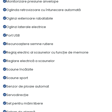
Monitorizare presiune anvelope
Oglinda retrovizoare cu întunecare automată
Oglinzi exterioare rabatabile
Oglinzi laterale electrice
Port USB
Recunoaștere semne rutiere
Reglaj electric al scaunelor cu funcție de memorie
Reglare electrică a scaunelor
Scaune încălzite
Scaune sport
Senzor de ploaie automat
Servodirecție
Set pentru mâini libere
Sistem de alarmă