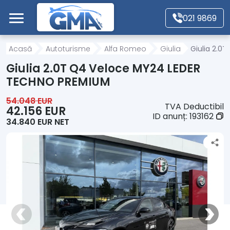
Mergi direct la conținutul principal
021 9869
Acasă
Acasă
Autoturisme
Alfa Romeo
Giulia
Giulia 2.0
Giulia 2.0T Q4 Veloce MY24 LEDER
Autoturisme
TECHNO PREMIUM
54.048 EUR
TVA Deductibil
Motociclete
42.156 EUR
ID anunț:
193162
34.840 EUR NET
Autoutilitare
Alte tipuri vehicule
Despre Noi
Contact