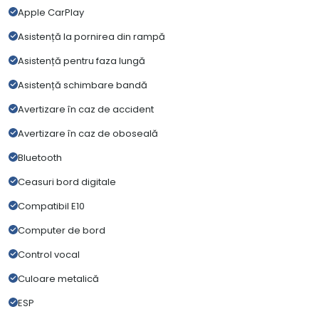
Apple CarPlay
Asistență la pornirea din rampă
Asistență pentru faza lungă
Asistență schimbare bandă
Avertizare în caz de accident
Avertizare în caz de oboseală
Bluetooth
Ceasuri bord digitale
Compatibil E10
Computer de bord
Control vocal
Culoare metalică
ESP