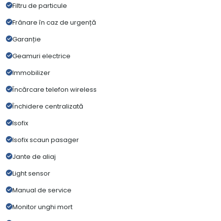
Filtru de particule
Frânare în caz de urgență
Garanție
Geamuri electrice
Immobilizer
Încărcare telefon wireless
Închidere centralizată
Isofix
Isofix scaun pasager
Jante de aliaj
Light sensor
Manual de service
Monitor unghi mort