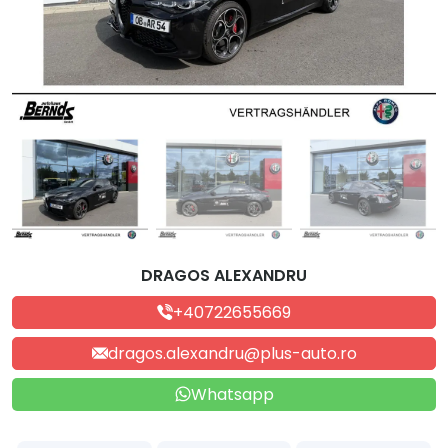
DRAGOS ALEXANDRU
+40722655669
dragos.alexandru@plus-auto.ro
Whatsapp