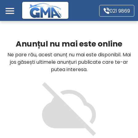
Mergi direct la conținutul principal
021 9869
Acasă
Anunțul nu mai este online
Autoturisme
Ne pare rău, acest anunț nu mai este disponibil. Mai
jos găsești ultimele anunțuri publicate care te-ar
Motociclete
putea interesa.
Autoutilitare
Alte tipuri vehicule
Despre Noi
Contact