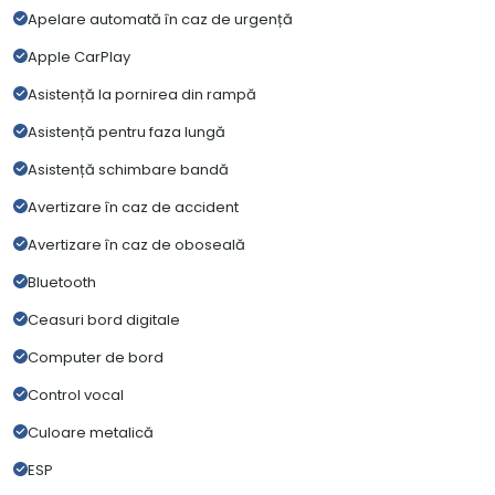
Apelare automată în caz de urgență
Apple CarPlay
Asistență la pornirea din rampă
Asistență pentru faza lungă
Asistență schimbare bandă
Avertizare în caz de accident
Avertizare în caz de oboseală
Bluetooth
Ceasuri bord digitale
Computer de bord
Control vocal
Culoare metalică
ESP