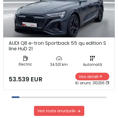
AUDI Q8 e-tron Sportback 55 qu edition S
line HuD 21
Electric
34.531 km
Automată
Vezi detalii
53.539 EUR
ID anunț:
310256
Vezi toate anunțurile