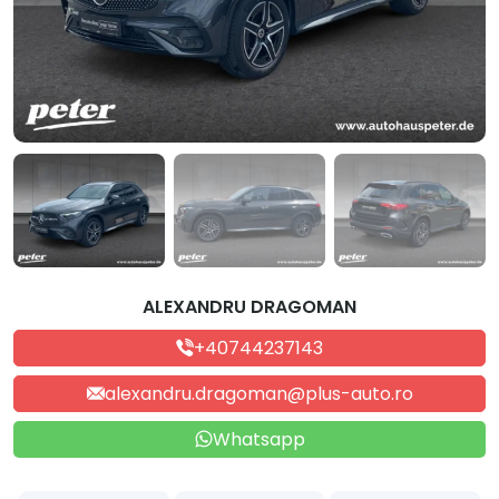
ALEXANDRU DRAGOMAN
+40744237143
alexandru.dragoman@plus-auto.ro
Whatsapp