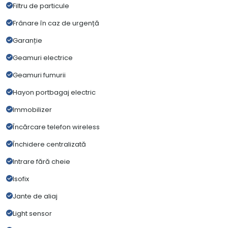
Filtru de particule
Frânare în caz de urgență
Garanție
Geamuri electrice
Geamuri fumurii
Hayon portbagaj electric
Immobilizer
Încărcare telefon wireless
Închidere centralizată
Intrare fără cheie
Isofix
Jante de aliaj
Light sensor