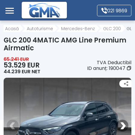
Mergi direct la conținutul principal
021 9869
Acasă
Acasă
Autoturisme
Mercedes-Benz
GLC 200
GLC
GLC 200 4MATIC AMG Line Premium
Autoturisme
Airmatic
65.241 EUR
TVA Deductibil
Motociclete
53.529 EUR
ID anunț:
190047
44.239 EUR NET
Autoutilitare
Alte tipuri vehicule
Despre Noi
Contact