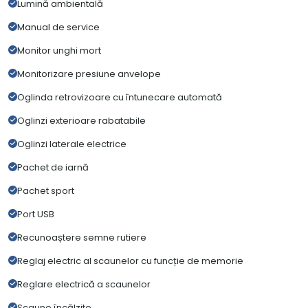
Lumină ambientală
Manual de service
Monitor unghi mort
Monitorizare presiune anvelope
Oglinda retrovizoare cu întunecare automată
Oglinzi exterioare rabatabile
Oglinzi laterale electrice
Pachet de iarnă
Pachet sport
Port USB
Recunoaștere semne rutiere
Reglaj electric al scaunelor cu funcție de memorie
Reglare electrică a scaunelor
Scaune încălzite