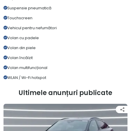
Suspensie pneumatică
Touchscreen
Vehicul pentru nefumători
Volan cu padele
Volan din piele
Volan încălzit
Volan multifuncțional
WLAN / Wi-Fi hotspot
Ultimele anunțuri publicate