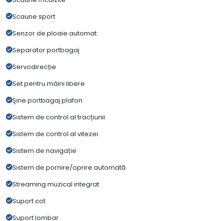
Scaune sport
Senzor de ploaie automat
Separator portbagaj
Servodirecție
Set pentru mâini libere
Şine portbagaj plafon
Sistem de control al tracțiunii
Sistem de control al vitezei
Sistem de navigație
Sistem de pornire/oprire automată
Streaming muzical integrat
Suport cot
Suport lombar