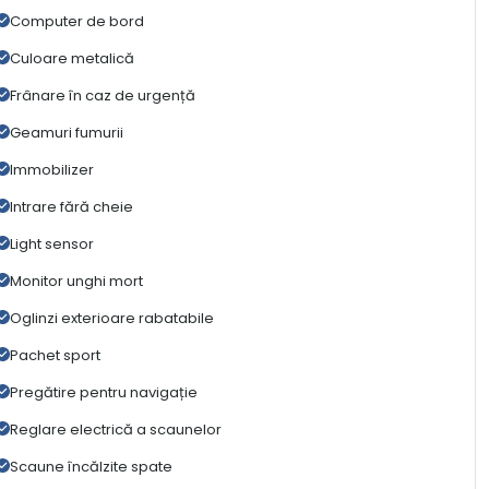
Computer de bord
Culoare metalică
Frânare în caz de urgență
Geamuri fumurii
Immobilizer
Intrare fără cheie
Light sensor
Monitor unghi mort
Oglinzi exterioare rabatabile
Pachet sport
Pregătire pentru navigație
Reglare electrică a scaunelor
Scaune încălzite spate