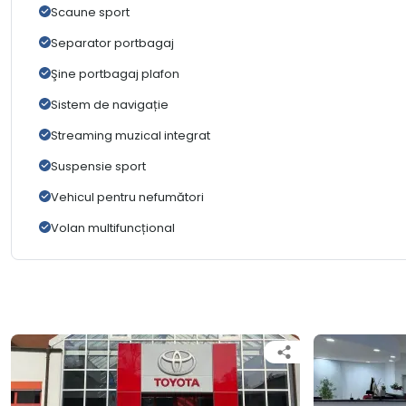
Scaune sport
Separator portbagaj
Şine portbagaj plafon
Sistem de navigație
Streaming muzical integrat
Suspensie sport
Vehicul pentru nefumători
Volan multifuncțional