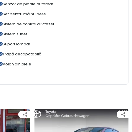
Senzor de ploaie automat
Set pentru mâini libere
Sistem de control al vitezei
Sistem sunet
Suport lombar
Trapă decapotabilă
Volan din piele