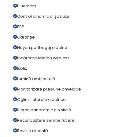
Bluetooth
Control dinamic al șasiului
ESP
Garanție
Hayon portbagaj electric
Încărcare telefon wireless
Isofix
Lumină ambientală
Monitorizare presiune anvelope
Oglinzi laterale electrice
Plafon panoramic din sticlă
Recunoaștere semne rutiere
Revizie recentă