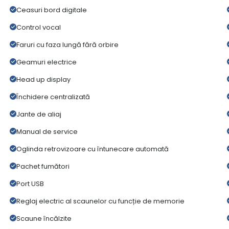
Ceasuri bord digitale
Control vocal
Faruri cu faza lungă fără orbire
Geamuri electrice
Head up display
Închidere centralizată
Jante de aliaj
Manual de service
Oglinda retrovizoare cu întunecare automată
Pachet fumători
Port USB
Reglaj electric al scaunelor cu funcție de memorie
Scaune încălzite