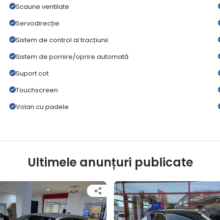
Scaune ventilate
Servodirecție
Sistem de control al tracțiunii
Sistem de pornire/oprire automată
Suport cot
Touchscreen
Volan cu padele
Ultimele anunțuri publicate