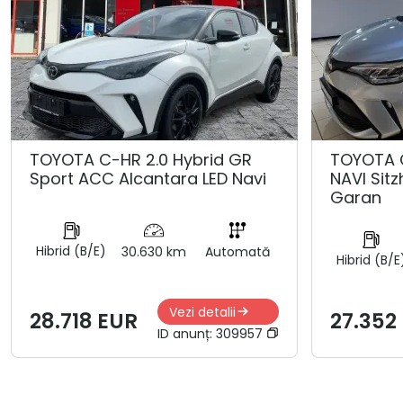
TOYOTA C-HR 2.0 Hybrid GR
TOYOTA 
Sport ACC Alcantara LED Navi
NAVI Sit
Garan
Hibrid (B/E)
30.630 km
Automată
Hibrid (B/E
Vezi detalii
28.718 EUR
27.352
ID anunț:
309957