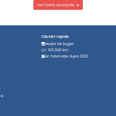
Vezi toate anunțurile
Căutări rapide
Mașini de buget
< 100.000 km
An fabricație după 2020
te.