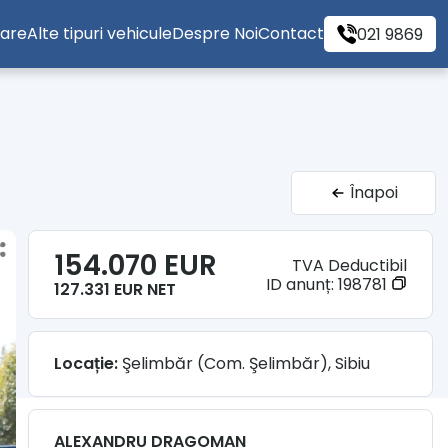
tare
Alte tipuri vehicule
Despre Noi
Contact
021 9869
Înapoi
154.070 EUR
TVA Deductibil
ID anunț:
198781
127.331 EUR NET
Locație:
Şelimbăr (Com. Şelimbăr), Sibiu
ALEXANDRU DRAGOMAN