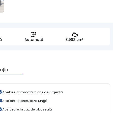
ă
Automată
3.982 cm³
ație
Apelare automată în caz de urgență
Asistență pentru faza lungă
Avertizare în caz de oboseală