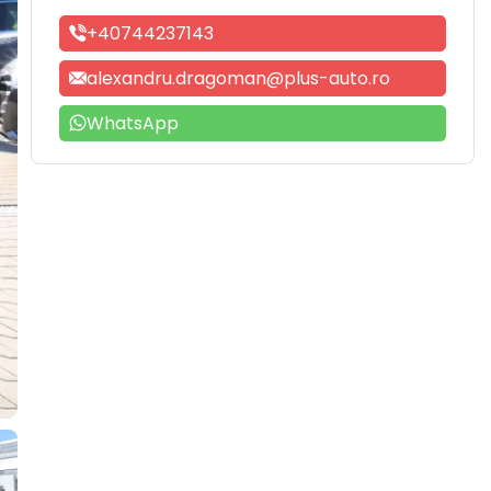
+40744237143
alexandru.dragoman@plus-auto.ro
WhatsApp