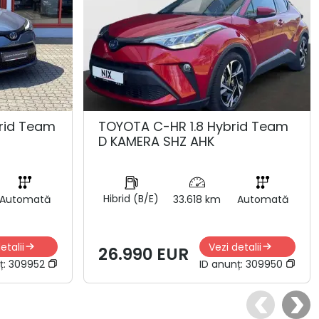
rid Team
TOYOTA C-HR 1.8 Hybrid Team
D KAMERA SHZ AHK
Hibrid (B/E)
Automată
33.618 km
Automată
etalii
Vezi detalii
26.990 EUR
ț:
309952
ID anunț:
309950