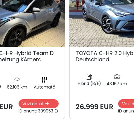
C-HR Hybrid Team D
TOYOTA C-HR 2.0 Hyb
zheizung KAmera
Deutschland
Hibrid (B/E)
43.167 km
)
62.106 km
Automată
Vezi detalii
Vezi d
 EUR
26.999 EUR
ID anunț:
309953
ID anun