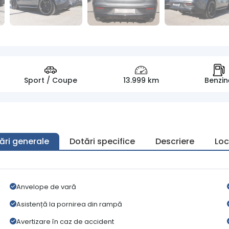
Sport / Coupe
13.999 km
Benzin
ări generale
Dotări specifice
Descriere
Loc
Anvelope de vară
Asistență la pornirea din rampă
Avertizare în caz de accident